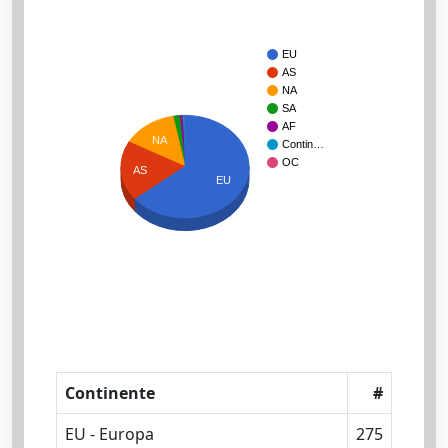
EU
AS
NA
SA
AF
NA
Contin…
OC
AS
EU
Continente
#
EU - Europa
275