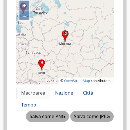
+
–
©
OpenStreetMap
contributors.
Macroarea
Nazione
Città
Tempo
Salva come PNG
Salva come JPEG