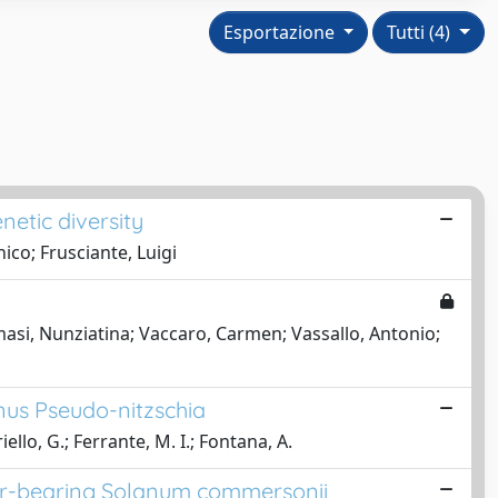
Esportazione
Tutti (4)
etic diversity
ico; Frusciante, Luigi
masi, Nunziatina; Vaccaro, Carmen; Vassallo, Antonio;
enus Pseudo-nitzschia
iello, G.; Ferrante, M. I.; Fontana, A.
uber-bearing Solanum commersonii