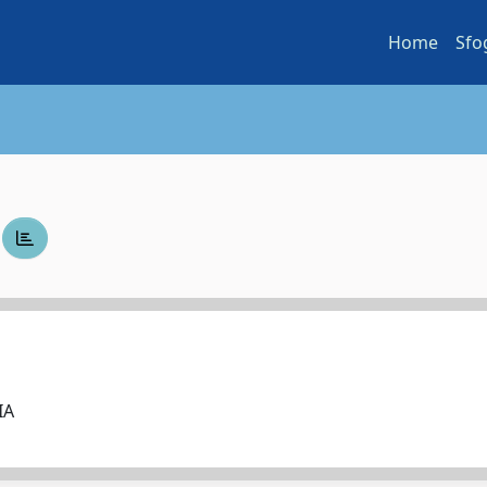
Home
Sfo
A
RIA