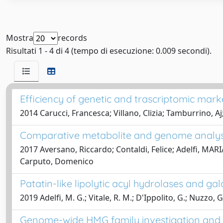
Mostra
records
Risultati 1 - 4 di 4 (tempo di esecuzione: 0.009 secondi).
Efficiency of genetic and trascriptomic mar
2014 Carucci, Francesca; Villano, Clizia; Tamburrino, 
Comparative metabolite and genome analysi
2017 Aversano, Riccardo; Contaldi, Felice; Adelfi, MA
Carputo, Domenico
Patatin-like lipolytic acyl hydrolases and g
2019 Adelfi, M. G.; Vitale, R. M.; D'Ippolito, G.; Nuzzo, G
Genome-wide HMG family investigation and i