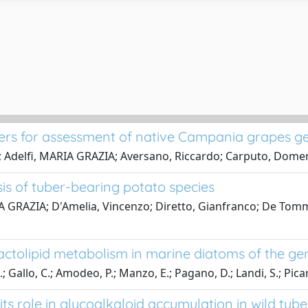
kers for assessment of native Campania grapes gen
Aj; Adelfi, MARIA GRAZIA; Aversano, Riccardo; Carputo, Domen
s of tuber-bearing potato species
RIA GRAZIA; D'Amelia, Vincenzo; Diretto, Gianfranco; De Tom
alactolipid metabolism in marine diatoms of the g
.; Gallo, C.; Amodeo, P.; Manzo, E.; Pagano, D.; Landi, S.; Picar
ts role in glycoalkaloid accumulation in wild t