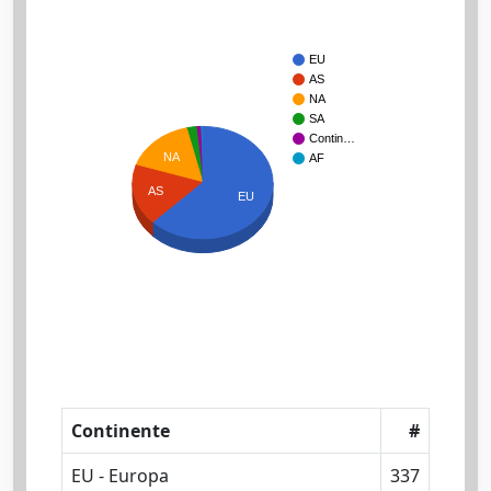
EU
AS
NA
SA
Contin…
NA
AF
AS
EU
Continente
#
EU - Europa
337