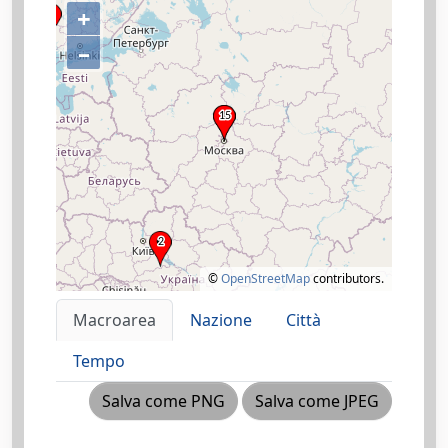
+
–
©
OpenStreetMap
contributors.
Macroarea
Nazione
Città
Tempo
Salva come PNG
Salva come JPEG