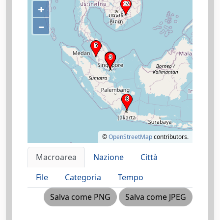
+
–
©
OpenStreetMap
contributors.
Macroarea
Nazione
Città
File
Categoria
Tempo
Salva come PNG
Salva come JPEG