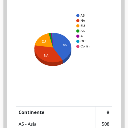
AS
NA
EU
SA
AF
OC
EU
AS
Contin…
NA
Continente
#
AS - Asia
508