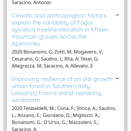
Saracino, Antonio
Climatic and anthropogenic factors
explain the variability of Fagus
sylvatica treeline elevation in fifteen
mountain groups across the
Apennines
2020 Bonanomi, G; Zotti, M; Mogavero, V;
Cesarano, G; Saulino, L; Rita, A; Tesei, G;
Allegrezza, M; Saracino, A; Allevato, E
Improving resilience of an old-growth
urban forest in Southern Italy:
Lesson(s) from a stand-replacing
windstorm
2020 Teobaldelli, M.; Cona, F.; Stinca, A.; Saulino,
L.; Anzano, E.; Giordano, D.; Migliozzi, A.;
Bonanomi, G.; D'Urso, G.; Mazzoleni, S.;
Saracino, A.