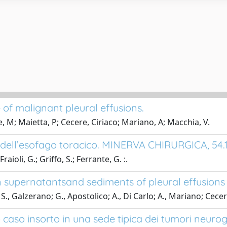
of malignant pleural effusions.
e, M; Maietta, P; Cecere, Ciriaco; Mariano, A; Macchia, V.
 dell’esofago toracico. MINERVA CHIRURGICA, 54.12
aioli, G.; Griffo, S.; Ferrante, G. :.
n supernatantsand sediments of pleural effusions
S., Galzerano; G., Apostolico; A., Di Carlo; A., Mariano; Cecer
o caso insorto in una sede tipica dei tumori neurog