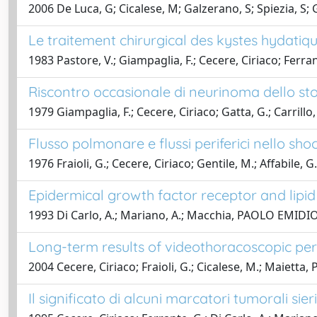
2006 De Luca, G; Cicalese, M; Galzerano, S; Spiezia, 
Le traitement chirurgical des kystes hydatiq
1983 Pastore, V.; Giampaglia, F.; Cecere, Ciriaco; Ferran
Riscontro occasionale di neurinoma dello st
1979 Giampaglia, F.; Cecere, Ciriaco; Gatta, G.; Carrillo,
Flusso polmonare e flussi periferici nello sh
1976 Fraioli, G.; Cecere, Ciriaco; Gentile, M.; Affabile, G.
Epidermical growth factor receptor and lipi
1993 Di Carlo, A.; Mariano, A.; Macchia, PAOLO EMIDIO;
Long-term results of videothoracoscopic peric
2004 Cecere, Ciriaco; Fraioli, G.; Cicalese, M.; Maietta, P.
Il significato di alcuni marcatori tumorali sier