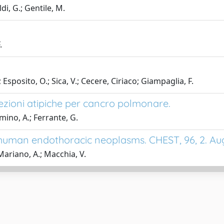
di, G.; Gentile, M.
.
 Esposito, O.; Sica, V.; Cecere, Ciriaco; Giampaglia, F.
esezioni atipiche per cancro polmonare.
mmino, A.; Ferrante, G.
n human endothoracic neoplasms. CHEST, 96, 2. Au
 Mariano, A.; Macchia, V.