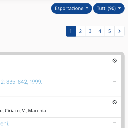
Esportazione
Tutti (96)
1
2
3
4
5
: 835-842, 1999.
e, Ciriaco; V., Macchia
eni.