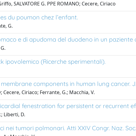
S; Griffo, SALVATORE G. PPE ROMANO; Cecere, Ciriaco
ues du poumon chez l’enfant.
te, G.
omaco e di apudoma del duodeno in un paziente op
 G.
ock ipovolemico (Ricerche sperimentali).
d membrane components in human lung cancer. J. 
 Cecere, Ciriaco; Ferrante, G.; Macchia, V.
ardial fenestration for persistent or recurrent e
; Liberti, D.
ici nei tumori polmonari. Atti XXIV Congr. Naz. Soc. 