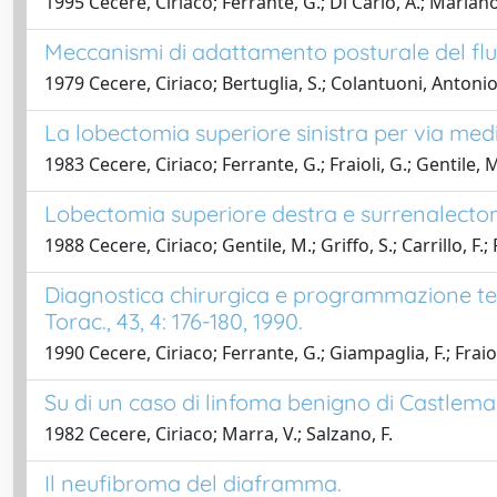
1995 Cecere, Ciriaco; Ferrante, G.; Di Carlo, A.; Mariano
Meccanismi di adattamento posturale del flu
1979 Cecere, Ciriaco; Bertuglia, S.; Colantuoni, Antonio
La lobectomia superiore sinistra per via medi
1983 Cecere, Ciriaco; Ferrante, G.; Fraioli, G.; Gentile, M
Lobectomia superiore destra e surrenalectom
1988 Cecere, Ciriaco; Gentile, M.; Griffo, S.; Carrillo, F.;
Diagnostica chirurgica e programmazione terap
Torac., 43, 4: 176-180, 1990.
1990 Cecere, Ciriaco; Ferrante, G.; Giampaglia, F.; Fraioli,
Su di un caso di linfoma benigno di Castlema
1982 Cecere, Ciriaco; Marra, V.; Salzano, F.
Il neufibroma del diaframma.