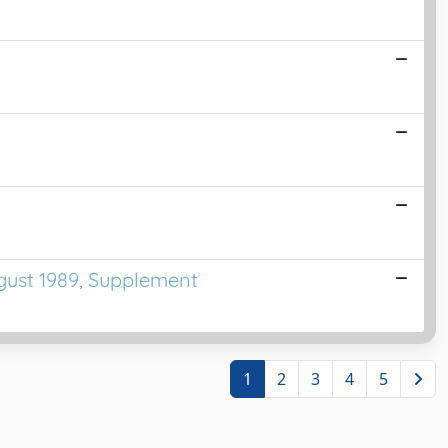
gust 1989, Supplement
1
2
3
4
5