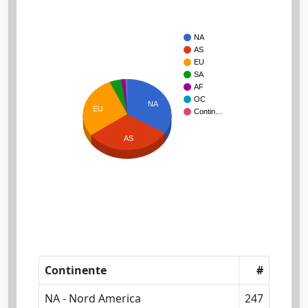
NA
AS
EU
SA
AF
OC
NA
EU
Contin…
AS
Continente
#
NA - Nord America
247