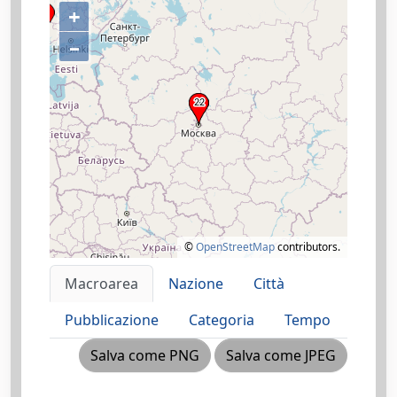
+
–
©
OpenStreetMap
contributors.
Macroarea
Nazione
Città
Pubblicazione
Categoria
Tempo
Salva come PNG
Salva come JPEG