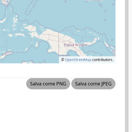
©
OpenStreetMap
contributors.
Salva come PNG
Salva come JPEG