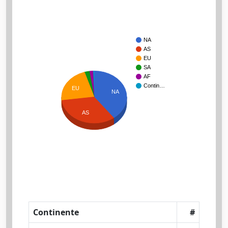
NA
AS
EU
SA
AF
Contin…
EU
NA
AS
Continente
#