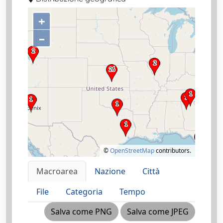
+
–
©
OpenStreetMap
contributors.
Macroarea
Nazione
Città
File
Categoria
Tempo
Salva come PNG
Salva come JPEG