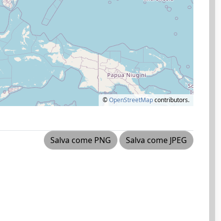
©
OpenStreetMap
contributors.
Salva come PNG
Salva come JPEG