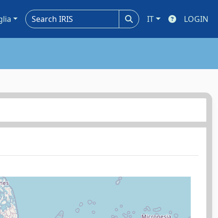
glia
IT
LOGIN