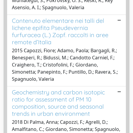
Muniategui, S.; Pokrovsky, O. S.; Reski, R.; Rey
Asensio, A. I.; Spagnuolo, Valeria
Contenuto elementare nei talli del
lichene epifita Pseudevernia
furfuracea (L.) Zopf. raccolti in aree
remote d’Italia
2015 Capozzi, Fiore; Adamo, Paola; Bargagli, R.;
Benesperi, R.; Bidussi, M.; Candotto Carniel, F.;
Craighero, T.; Cristofolini, F.; Giordano,
Simonetta; Panepinto, F.; Puntillo, D.; Ravera, S.;
Spagnuolo, Valeria
Geochemistry and carbon isotopic
ratio for assessment of PM 10
composition, source and seasonal
trends in urban environment
2018 Di Palma, Anna; Capozzi, F.; Agrelli, D.;
Amalfitano, C.; Giordano, Simonetta; Spagnuolo,