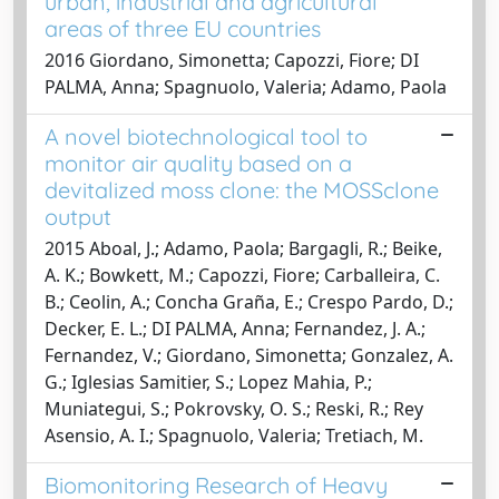
urban, industrial and agricultural
areas of three EU countries
2016 Giordano, Simonetta; Capozzi, Fiore; DI
PALMA, Anna; Spagnuolo, Valeria; Adamo, Paola
A novel biotechnological tool to
monitor air quality based on a
devitalized moss clone: the MOSSclone
output
2015 Aboal, J.; Adamo, Paola; Bargagli, R.; Beike,
A. K.; Bowkett, M.; Capozzi, Fiore; Carballeira, C.
B.; Ceolin, A.; Concha Graña, E.; Crespo Pardo, D.;
Decker, E. L.; DI PALMA, Anna; Fernandez, J. A.;
Fernandez, V.; Giordano, Simonetta; Gonzalez, A.
G.; Iglesias Samitier, S.; Lopez Mahia, P.;
Muniategui, S.; Pokrovsky, O. S.; Reski, R.; Rey
Asensio, A. I.; Spagnuolo, Valeria; Tretiach, M.
Biomonitoring Research of Heavy