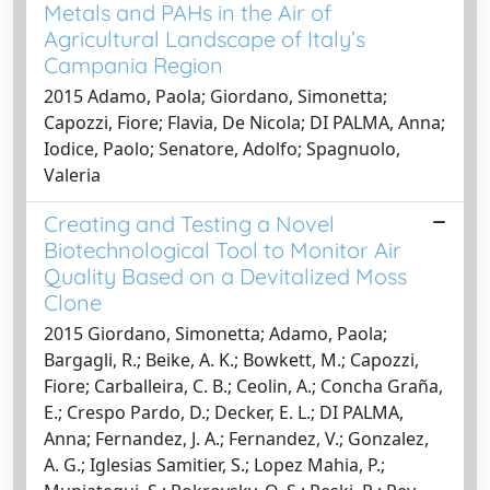
Metals and PAHs in the Air of
Agricultural Landscape of Italy’s
Campania Region
2015 Adamo, Paola; Giordano, Simonetta;
Capozzi, Fiore; Flavia, De Nicola; DI PALMA, Anna;
Iodice, Paolo; Senatore, Adolfo; Spagnuolo,
Valeria
Creating and Testing a Novel
Biotechnological Tool to Monitor Air
Quality Based on a Devitalized Moss
Clone
2015 Giordano, Simonetta; Adamo, Paola;
Bargagli, R.; Beike, A. K.; Bowkett, M.; Capozzi,
Fiore; Carballeira, C. B.; Ceolin, A.; Concha Graña,
E.; Crespo Pardo, D.; Decker, E. L.; DI PALMA,
Anna; Fernandez, J. A.; Fernandez, V.; Gonzalez,
A. G.; Iglesias Samitier, S.; Lopez Mahia, P.;