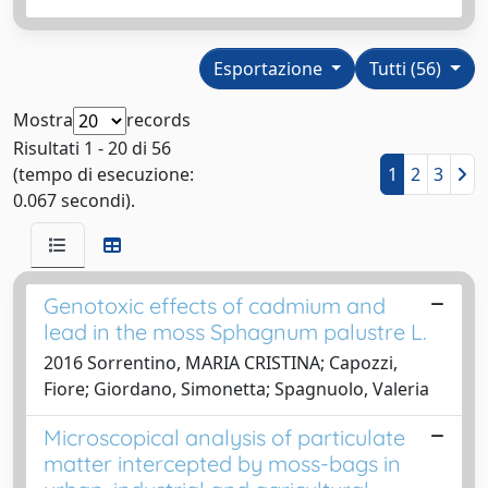
Esportazione
Tutti (56)
Mostra
records
Risultati 1 - 20 di 56
(tempo di esecuzione:
1
2
3
0.067 secondi).
Genotoxic effects of cadmium and
lead in the moss Sphagnum palustre L.
2016 Sorrentino, MARIA CRISTINA; Capozzi,
Fiore; Giordano, Simonetta; Spagnuolo, Valeria
Microscopical analysis of particulate
matter intercepted by moss-bags in