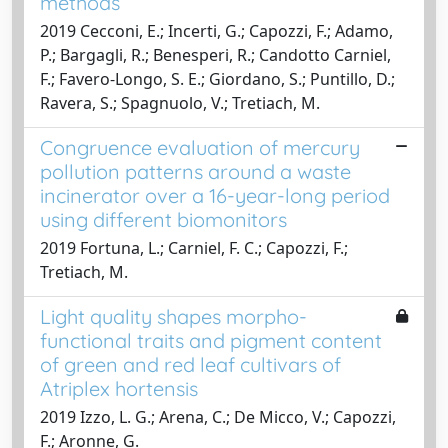
methods
2019 Cecconi, E.; Incerti, G.; Capozzi, F.; Adamo,
P.; Bargagli, R.; Benesperi, R.; Candotto Carniel,
F.; Favero-Longo, S. E.; Giordano, S.; Puntillo, D.;
Ravera, S.; Spagnuolo, V.; Tretiach, M.
Congruence evaluation of mercury
pollution patterns around a waste
incinerator over a 16-year-long period
using different biomonitors
2019 Fortuna, L.; Carniel, F. C.; Capozzi, F.;
Tretiach, M.
Light quality shapes morpho-
functional traits and pigment content
of green and red leaf cultivars of
Atriplex hortensis
2019 Izzo, L. G.; Arena, C.; De Micco, V.; Capozzi,
F.; Aronne, G.