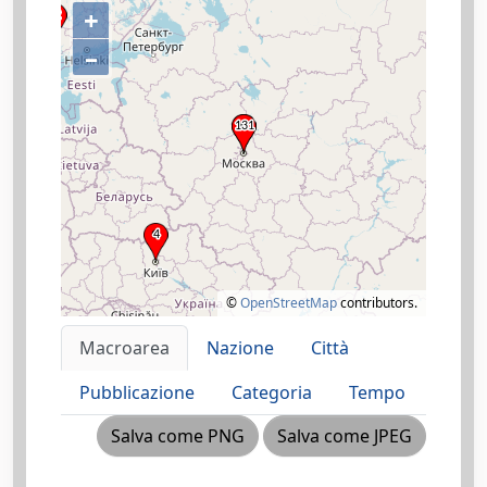
+
–
©
OpenStreetMap
contributors.
Macroarea
Nazione
Città
Pubblicazione
Categoria
Tempo
Salva come PNG
Salva come JPEG