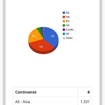
AS
NA
EU
SA
Contin…
AF
AS
EU
Other
NA
Continente
#
AS - Asia
1.331