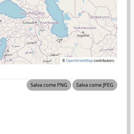
©
OpenStreetMap
contributors.
Salva come PNG
Salva come JPEG