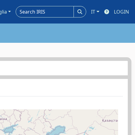
glia
IT
LOGIN