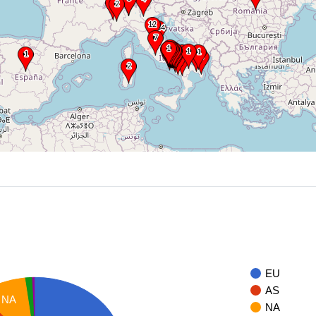
EU
AS
NA
NA