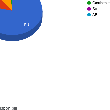
Continente
SA
AF
EU
isponibili