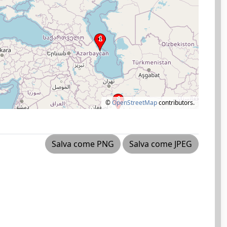
©
OpenStreetMap
contributors.
Salva come PNG
Salva come JPEG