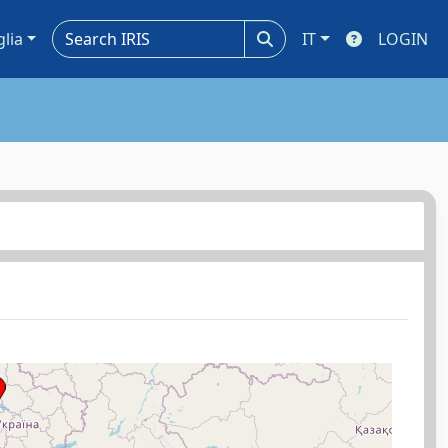
glia
IT
LOGIN