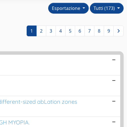
Esportazione
Tutti (173)
1
2
3
4
5
6
7
8
9
ifferent-sized abLation zones
GH MYOPIA.