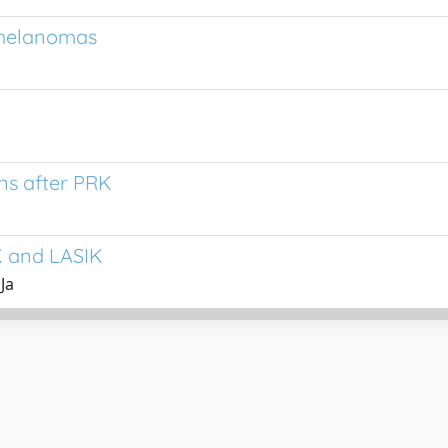
 melanomas
rns after PRK
K and LASIK
Ja