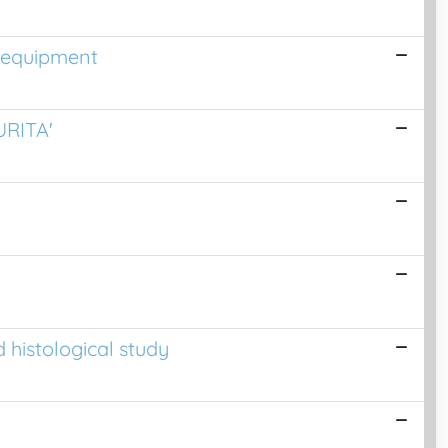
A equipment
URITA'
 histological study