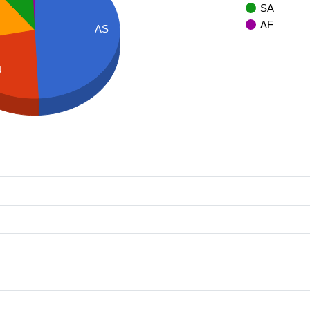
SA
AF
AS
U