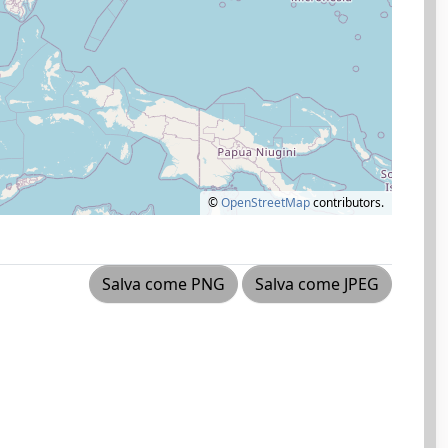
©
OpenStreetMap
contributors.
Salva come PNG
Salva come JPEG