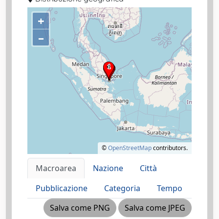
+
–
©
OpenStreetMap
contributors.
Macroarea
Nazione
Città
Pubblicazione
Categoria
Tempo
Salva come PNG
Salva come JPEG