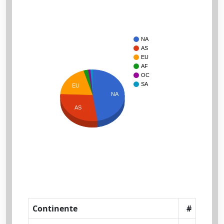
NA
AS
EU
AF
OC
SA
EU
NA
AS
Continente
#