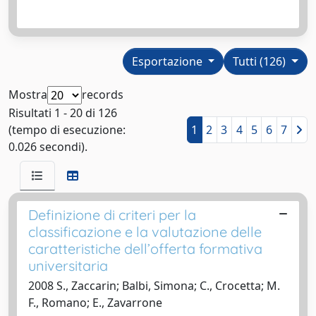
Esportazione
Tutti (126)
Mostra
records
Risultati 1 - 20 di 126
(tempo di esecuzione:
1
2
3
4
5
6
7
0.026 secondi).
Definizione di criteri per la
classificazione e la valutazione delle
caratteristiche dell’offerta formativa
universitaria
2008 S., Zaccarin; Balbi, Simona; C., Crocetta; M.
F., Romano; E., Zavarrone