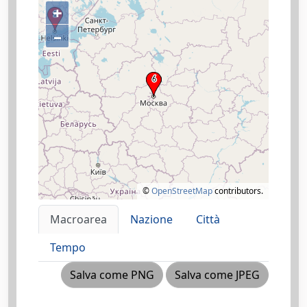
+
–
©
OpenStreetMap
contributors.
Macroarea
Nazione
Città
Tempo
Salva come PNG
Salva come JPEG