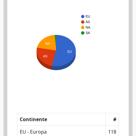
EU
AS
NA
SA
NA
EU
AS
Continente
#
EU - Europa
118