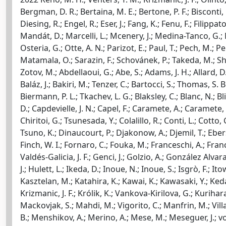
Bergman, D. R.; Bertaina, M. E.; Bertone, P. F.; Bisconti, 
Diesing, R.; Engel, R.; Eser, J.; Fang, K.; Fenu, F.; Filipp
Mandát, D.; Marcelli, L.; Mcenery, J.; Medina-Tanco, G.; 
Osteria, G.; Otte, A. N.; Parizot, E.; Paul, T.; Pech, M.; P
Matamala, O.; Sarazin, F.; Schovánek, P.; Takeda, M.; Shino
Zotov, M.; Abdellaoui, G.; Abe, S.; Adams, J. H.; Allard, D
Baláz, J.; Bakiri, M.; Tenzer, C.; Bartocci, S.; Thomas, S. B.
Biermann, P. L.; Tkachev, L. G.; Blaksley, C.; Blanc, N.; B
D.; Capdevielle, J. N.; Capel, F.; Caramete, A.; Caramete, 
Chiritoi, G.; Tsunesada, Y.; Colalillo, R.; Conti, L.; Cotto
Tsuno, K.; Dinaucourt, P.; Djakonow, A.; Djemil, T.; Ebers
Finch, W. I.; Fornaro, C.; Fouka, M.; Franceschi, A.; Franc
Valdés-Galicia, J. F.; Genci, J.; Golzio, A.; González Alv
J.; Hulett, L.; Ikeda, D.; Inoue, N.; Inoue, S.; Isgrò, F.; Ito
Kasztelan, M.; Katahira, K.; Kawai, K.; Kawasaki, Y.; Kedad
Krizmanic, J. F.; Królik, K.; Vankova-Kirilova, G.; Kuriha
Mackovjak, S.; Mahdi, M.; Vigorito, C.; Manfrin, M.; Villa
B.; Menshikov, A.; Merino, A.; Mese, M.; Meseguer, J.; v