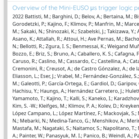
Overview of the Mini-EUSO μs trigger logic 
2022 Battisti, M.; Barghini, D.; Belov, A.; Bertaina, M.; B
Gorodetzki, P.; Kajino, F.; Klimov, P.; Manfrin, M.; Marcell
M.; Sakaki, N.; Shinozaki, K.; Szabelski, J.; Takizawa, Y.;
Asano, K.; Attallah, R.; Attoui, H.; Ave Pernas, M.; Bacholle
N.; Bellotti, R.; Zgura, I. S.; Benmessai, K.; Weigand Muñ
Bozzo, E.; Briz, S.; Bruno, A.; Caballero, K. S.; Cafagna,
Caruso, R.; Caslino, M.; Cassardo, C.; Castellina, A.; Catala
Cremonini, R.; Creusot, A.; de Castro Gónzalez, A.; de la T
Eliasson, L.; Eser, J.; Vrabel, M.; Fernández-González, S.;
M.; Galeotti, P.; García-Ortega, E.; Gardiol, D.; Garipov
Hachisu, Y.; Haungs, A.; Hernández Carretero, J.; Hulett, L.
Yamamoto, T.; Kajino, T.; Kalli, S.; Kaneko, I.; Karadzhov,
Kim, S. -W.; Kleifges, M.; Klimov, P. A.; Kolev, D.; Kreyken
López Campano, L.; López Martínez, F.; Mackovjak, S.; Mah
N.; Mebarki, N.; Medina-Tanco, G.; Menshikov, A.; Merino
Mastafa, M.; Nagataki, S.; Naitamor, S.; Napolitano, T.; 
A.; Painter, W.; Panasyuk, M. I.; Panico, B.; Weindl, A.; Pa