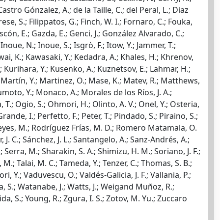
Castro Gónzalez, A.; de la Taille, C.; del Peral, L.; Diaz
se, S.; Filippatos, G.; Finch, W. I.; Fornaro, C.; Fouka,
ascón, E.; Gazda, E.; Genci, J.; González Alvarado, C.;
oue, N.; Inoue, S.; Isgrò, F.; Itow, Y.; Jammer, T.;
Kawai, K.; Kawasaki, Y.; Kedadra, A.; Khales, H.; Khrenov,
 V.; Kurihara, Y.; Kusenko, A.; Kuznetsov, E.; Lahmar, H.;
 Martín, Y.; Martinez, O.; Mase, K.; Matev, R.; Matthews,
umoto, Y.; Monaco, A.; Morales de los Ríos, J. A.;
; Ogio, S.; Ohmori, H.; Olinto, A. V.; Onel, Y.; Osteria,
rande, I.; Perfetto, F.; Peter, T.; Pindado, S.; Piraino, S.;
.; Reyes, M.; Rodríguez Frías, M. D.; Romero Matamala, O.
 J. C.; Sánchez, J. L.; Santangelo, A.; Sanz-Andrés, A.;
; Serra, M.; Sharakin, S. A.; Shimizu, H. M.; Soriano, J. F.;
, M.; Talai, M. C.; Tameda, Y.; Tenzer, C.; Thomas, S. B.;
i, Y.; Vaduvescu, O.; Valdés-Galicia, J. F.; Vallania, P.;
ada, S.; Watanabe, J.; Watts, J.; Weigand Muñoz, R.;
ida, S.; Young, R.; Zgura, I. S.; Zotov, M. Yu.; Zuccaro