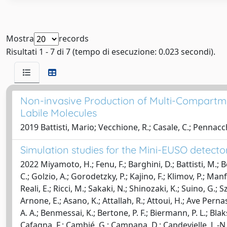
Mostra
records
Risultati 1 - 7 di 7 (tempo di esecuzione: 0.023 secondi).
Non-invasive Production of Multi-Compartme
Labile Molecules
2019 Battisti, Mario; Vecchione, R.; Casale, C.; Pennacchi
Simulation studies for the Mini-EUSO detecto
2022 Miyamoto, H.; Fenu, F.; Barghini, D.; Battisti, M.; Be
C.; Golzio, A.; Gorodetzky, P.; Kajino, F.; Klimov, P.; Man
Reali, E.; Ricci, M.; Sakaki, N.; Shinozaki, K.; Suino, G.; 
Arnone, E.; Asano, K.; Attallah, R.; Attoui, H.; Ave Pernas, M
A. A.; Benmessai, K.; Bertone, P. F.; Biermann, P. L.; Blaks
Cafagna, F.; Cambié, G.; Campana, D.; Capdevielle, J. -N.;