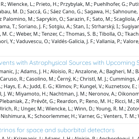
e, R.; Wiencke, L.; Prieto, H.; Przybylak, M.; Puehlhofer, G.; Put
bau, M. D.; Saccá, G.; Sáez Cano, G.; Sagawa, H.; Sahnoune, Z.;
z Palomino, M.; Saprykin, O.; Sarazin, F.; Sato, M.; Scagliola, A.
ma, T.; Soriano, J. F.; Sotgiu, A.; Stan, I.; Strharský, I.; Sugiy
 M. C.; Weber, M.; Tenzer, C.; Thomas, S. B.; Tibolla, O.; Tkach
i, Y.; Vaduvescu, O.; Valdés-Galicia, J. F.; Vallania, P.; Valore, 
Events with Astrophysical Sources with Upcoming
nic, J.; Adams, J. H.; Aloisio, R.; Anzalone, A.; Bagheri, M.; B
aruso, R.; Casolino, M.; Černý, K.; Christl, M. J.; Cummings, A. L.
; Hays, E. A.; Judd, E. G.; Klimov, P.; Kungel, V.; Kuznetsov, E.
, J. W.; Miyamoto, H.; Nachtman, J. M.; Neronov, A.; Oikonomou, 
W.; Plebaniak, Z.; Prévôt, G.; Reardon, P.; Reno, M. H.; Ricci, M
Y.; Ulrich, R.; Unger, M.; Wiencke, L.; Winn, D.; Young, R. M.; Z
 Nishimura, K.; Schoorlemmer, H.; Varner, G.; Venters, T. M.; Wi
rinos for space and suborbital detectors
 A. V.; Krizmanic, J.; Adams, J. H.; Aloisio, R.; Anchordoqui, L. 