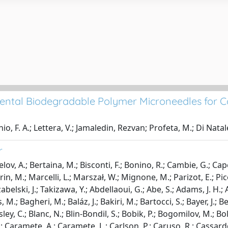
ntal Biodegradable Polymer Microneedles for Co
o, F. A.; Lettera, V.; Jamaledin, Rezvan; Profeta, M.; Di Natale,
r
lov, A.; Bertaina, M.; Bisconti, F.; Bonino, R.; Cambie, G.; Cape
frin, M.; Marcelli, L.; Marszał, W.; Mignone, M.; Parizot, E.; Pic
Szabelski, J.; Takizawa, Y.; Abdellaoui, G.; Abe, S.; Adams, J. H.
.; Bagheri, M.; Baláz, J.; Bakiri, M.; Bartocci, S.; Bayer, J.; Beld
ley, C.; Blanc, N.; Blin-Bondil, S.; Bobik, P.; Bogomilov, M.; Bol
 Caramete, A.; Caramete, L.; Carlson, P.; Caruso, R.; Cassardo, 