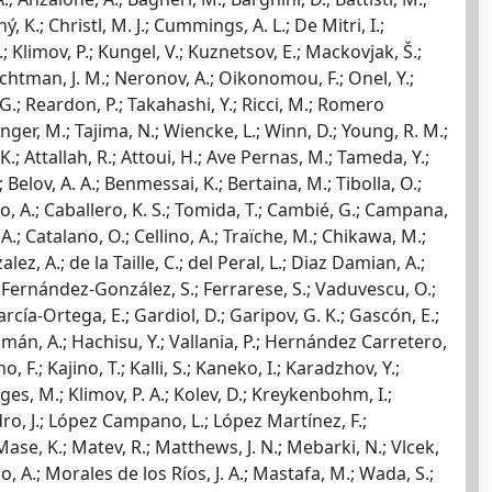
 K.; Christl, M. J.; Cummings, A. L.; De Mitri, I.;
G.; Klimov, P.; Kungel, V.; Kuznetsov, E.; Mackovjak, Š.;
achtman, J. M.; Neronov, A.; Oikonomou, F.; Onel, Y.;
t, G.; Reardon, P.; Takahashi, Y.; Ricci, M.; Romero
 Unger, M.; Tajima, N.; Wiencke, L.; Winn, D.; Young, R. M.;
K.; Attallah, R.; Attoui, H.; Ave Pernas, M.; Tameda, Y.;
R.; Belov, A. A.; Benmessai, K.; Bertaina, M.; Tibolla, O.;
runo, A.; Caballero, K. S.; Tomida, T.; Cambié, G.; Campana,
 A.; Catalano, O.; Cellino, A.; Traïche, M.; Chikawa, M.;
lez, A.; de la Taille, C.; del Peral, L.; Diaz Damian, A.;
 Y.; Fernández-González, S.; Ferrarese, S.; Vaduvescu, O.;
García-Ortega, E.; Gardiol, D.; Garipov, G. K.; Gascón, E.;
Guzmán, A.; Hachisu, Y.; Vallania, P.; Hernández Carretero,
no, F.; Kajino, T.; Kalli, S.; Kaneko, I.; Karadzhov, Y.;
ifges, M.; Klimov, P. A.; Kolev, D.; Kreykenbohm, I.;
andro, J.; López Campano, L.; López Martínez, F.;
 Mase, K.; Matev, R.; Matthews, J. N.; Mebarki, N.; Vlcek,
 A.; Morales de los Ríos, J. A.; Mastafa, M.; Wada, S.;