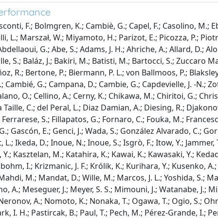
performance
isconti, F.; Bolmgren, K.; Cambiè, G.; Capel, F.; Casolino, M.; Eb
i, L.; Marszał, W.; Miyamoto, H.; Parizot, E.; Picozza, P.; Piotro
 Abdellaoui, G.; Abe, S.; Adams, J. H.; Ahriche, A.; Allard, D.; 
, S.; Baláz, J.; Bakiri, M.; Batisti, M.; Bartocci, S.; Zuccaro Marc
oz, R.; Bertone, P.; Biermann, P. L.; von Ballmoos, P.; Blaksley,
 F.; Cambié, G.; Campana, D.; Cambie, G.; Capdevielle, J. -N.; Z
no, O.; Cellino, A.; Cerny, K.; Chikawa, M.; Chiritoi, G.; Christl,
aille, C.; del Peral, L.; Diaz Damian, A.; Diesing, R.; Djakonow, 
 Ferrarese, S.; Fillapatos, G.; Fornaro, C.; Fouka, M.; Franceschi
, G.; Gascón, E.; Genci, J.; Wada, S.; González Alvarado, C.; Go
; Ikeda, D.; Inoue, N.; Inoue, S.; Isgrò, F.; Itow, Y.; Jammer, T.
 Y.; Kasztelan, M.; Katahira, K.; Kawai, K.; Kawasaki, Y.; Kedadra
bohm, I.; Krizmanic, J. F.; Królik, K.; Kurihara, Y.; Kusenko, A.
di, M.; Mandat, D.; Wille, M.; Marcos, J. L.; Yoshida, S.; Mar
, A.; Meseguer, J.; Meyer, S. S.; Mimouni, J.; Watanabe, J.; Mi
Neronov, A.; Nomoto, K.; Nonaka, T.; Ogawa, T.; Ogio, S.; Ohmori
rk, I. H.; Pastircak, B.; Paul, T.; Pech, M.; Pérez-Grande, I.; Per