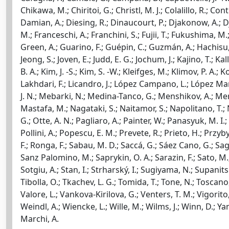
Chikawa, M.; Chiritoi, G.; Christl, M. J.; Colalillo, R.; Con
Damian, A.; Diesing, R.; Dinaucourt, P.; Djakonow, A.; Dje
M.; Franceschi, A.; Franchini, S.; Fujii, T.; Fukushima, M.
Green, A.; Guarino, F.; Guépin, C.; Guzmán, A.; Hachisu, Y
Jeong, S.; Joven, E.; Judd, E. G.; Jochum, J.; Kajino, T.; K
B. A.; Kim, J. -S.; Kim, S. -W.; Kleifges, M.; Klimov, P. A.
Lakhdari, F.; Licandro, J.; López Campano, L.; López Mar
J. N.; Mebarki, N.; Medina-Tanco, G.; Menshikov, A.; Meri
Mastafa, M.; Nagataki, S.; Naitamor, S.; Napolitano, T.; 
G.; Otte, A. N.; Pagliaro, A.; Painter, W.; Panasyuk, M. I.; 
Pollini, A.; Popescu, E. M.; Prevete, R.; Prieto, H.; Prz
F.; Ronga, F.; Sabau, M. D.; Saccá, G.; Sáez Cano, G.; Sag
Sanz Palomino, M.; Saprykin, O. A.; Sarazin, F.; Sato, M.; S
Sotgiu, A.; Stan, I.; Strharský, I.; Sugiyama, N.; Supanits
Tibolla, O.; Tkachev, L. G.; Tomida, T.; Tone, N.; Toscano, 
Valore, L.; Vankova-Kirilova, G.; Venters, T. M.; Vigorito
Weindl, A.; Wiencke, L.; Wille, M.; Wilms, J.; Winn, D.; Ya
Marchi, A.