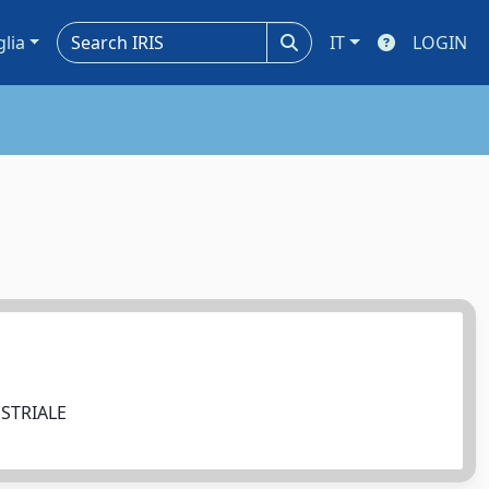
glia
IT
LOGIN
USTRIALE