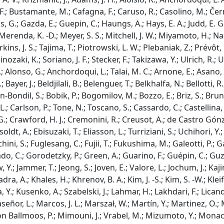
F.; Bustamante, M.; Cafagna, F.; Caruso, R.; Casolino, M.; Černý,
atos, G.; Gazda, E.; Guepin, C.; Haungs, A.; Hays, E. A.; Judd, E. 
Merenda, K. -D.; Meyer, S. S.; Mitchell, J. W.; Miyamoto, H.; N
erkins, J. S.; Tajima, T.; Piotrowski, L. W.; Plebaniak, Z.; Prévô
zaki, K.; Soriano, J. F.; Stecker, F.; Takizawa, Y.; Ulrich, R.;
.; Alonso, G.; Anchordoqui, L.; Talai, M. C.; Arnone, E.; Asano, 
; Bayer, J.; Beldjilali, B.; Belenguer, T.; Belkhalfa, N.; Bellotti, 
lin-Bondil, S.; Bobik, P.; Bogomilov, M.; Bozzo, E.; Briz, S.; B
L.; Carlson, P.; Tone, N.; Toscano, S.; Cassardo, C.; Castellina,
, G.; Crawford, H. J.; Cremonini, R.; Creusot, A.; de Castro Gónza
oldt, A.; Ebisuzaki, T.; Eliasson, L.; Turriziani, S.; Uchihori,
hini, S.; Fuglesang, C.; Fujii, T.; Fukushima, M.; Galeotti, P.; 
arado, C.; Gorodetzky, P.; Green, A.; Guarino, F.; Guépin, C.; 
w, Y.; Jammer, T.; Jeong, S.; Joven, E.; Valore, L.; Jochum, J.; Kaji
ra, A.; Khales, H.; Khrenov, B. A.; Kim, J. -S.; Kim, S. -W.; Kle
ra, Y.; Kusenko, A.; Szabelski, J.; Lahmar, H.; Lakhdari, F.; Lic
señor, L.; Marcos, J. L.; Marszał, W.; Martín, Y.; Martinez, O.;
on Ballmoos, P.; Mimouni, J.; Vrabel, M.; Mizumoto, Y.; Monaco,