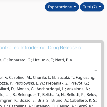
Esportazione
Tutti (7)
ntrolled Intradermal Drug Release of
 C.; Imparato, G.; Urciuolo, F.; Netti, P. A.
l, F.; Casolino, M.; Churilo, I.; Ebisuzaki, T.; Fuglesang,
ozza, P.; Piotrowski, L. W.; Plebaniak, Z.; Prévôt, G.;
; Allard, D.; Alonso, G.; Anchordoqui, L.; Anzalone, A.;
jilali, B.; Belenguer, T.; Belkhalfa, N.; Bellotti, R.; Belov,
mgren, K.; Bozzo, E.; Briz, S.; Bruno, A.; Caballero, K. S.;
C.; Castellina, A.; Catalano, O.; Cellino, A.; Černý, K.;