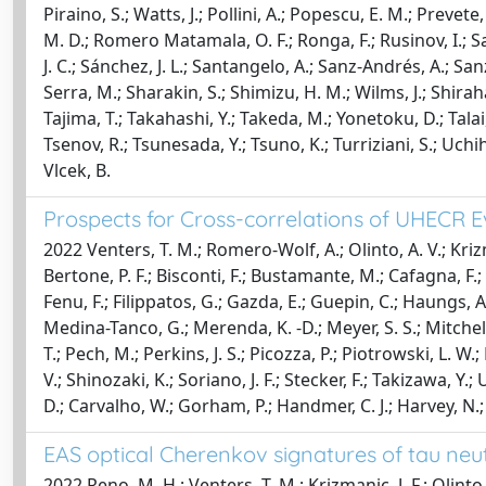
Piraino, S.; Watts, J.; Pollini, A.; Popescu, E. M.; Prevet
M. D.; Romero Matamala, O. F.; Ronga, F.; Rusinov, I.; Sa
J. C.; Sánchez, J. L.; Santangelo, A.; Sanz-Andrés, A.; San
Serra, M.; Sharakin, S.; Shimizu, H. M.; Wilms, J.; Shiraha
Tajima, T.; Takahashi, Y.; Takeda, M.; Yonetoku, D.; Talai,
Tsenov, R.; Tsunesada, Y.; Tsuno, K.; Turriziani, S.; Uchihor
Vlcek, B.
Prospects for Cross-correlations of UHECR 
2022 Venters, T. M.; Romero-Wolf, A.; Olinto, A. V.; Krizma
Bertone, P. F.; Bisconti, F.; Bustamante, M.; Cafagna, F.; C
Fenu, F.; Filippatos, G.; Gazda, E.; Guepin, C.; Haungs, A.
Medina-Tanco, G.; Merenda, K. -D.; Meyer, S. S.; Mitchell
T.; Pech, M.; Perkins, J. S.; Picozza, P.; Piotrowski, L. 
V.; Shinozaki, K.; Soriano, J. F.; Stecker, F.; Takizawa, 
D.; Carvalho, W.; Gorham, P.; Handmer, C. J.; Harvey, N.;
EAS optical Cherenkov signatures of tau neut
2022 Reno, M. H.; Venters, T. M.; Krizmanic, J. F.; Olinto,