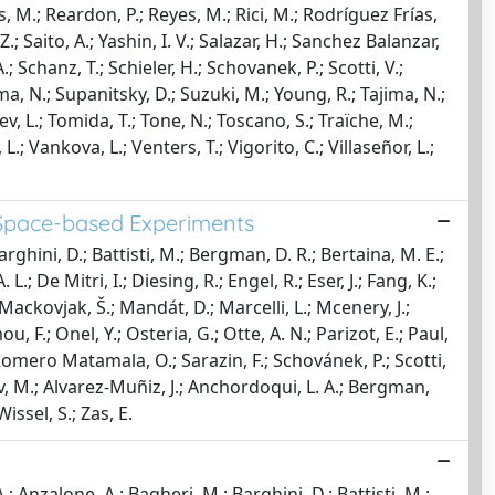
is, M.; Reardon, P.; Reyes, M.; Rici, M.; Rodríguez Frías,
 Saito, A.; Yashin, I. V.; Salazar, H.; Sanchez Balanzar,
; Schanz, T.; Schieler, H.; Schovanek, P.; Scotti, V.;
ama, N.; Supanitsky, D.; Suzuki, M.; Young, R.; Tajima, N.;
ev, L.; Tomida, T.; Tone, N.; Toscano, S.; Traïche, M.;
L.; Vankova, L.; Venters, T.; Vigorito, C.; Villaseñor, L.;
 Space-based Experiments
arghini, D.; Battisti, M.; Bergman, D. R.; Bertaina, M. E.;
; De Mitri, I.; Diesing, R.; Engel, R.; Eser, J.; Fang, K.;
; Mackovjak, Š.; Mandát, D.; Marcelli, L.; Mcenery, J.;
F.; Onel, Y.; Osteria, G.; Otte, A. N.; Parizot, E.; Paul,
.; Romero Matamala, O.; Sarazin, F.; Schovánek, P.; Scotti,
otov, M.; Alvarez-Muñiz, J.; Anchordoqui, L. A.; Bergman,
ssel, S.; Zas, E.
A.; Anzalone, A.; Bagheri, M.; Barghini, D.; Battisti, M.;