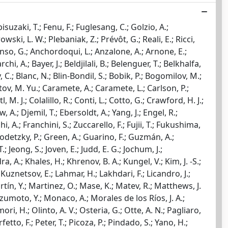
isuzaki, T.; Fenu, F.; Fuglesang, C.; Golzio, A.;
wski, L. W.; Plebaniak, Z.; Prévôt, G.; Reali, E.; Ricci,
Alonso, G.; Anchordoqui, L.; Anzalone, A.; Arnone, E.;
hi, A.; Bayer, J.; Beldjilali, B.; Belenguer, T.; Belkhalfa,
 C.; Blanc, N.; Blin-Bondil, S.; Bobik, P.; Bogomilov, M.;
otov, M. Yu.; Caramete, A.; Caramete, L.; Carlson, P.;
 M. J.; Colalillo, R.; Conti, L.; Cotto, G.; Crawford, H. J.;
A.; Djemil, T.; Ebersoldt, A.; Yang, J.; Engel, R.;
, A.; Franchini, S.; Zuccarello, F.; Fujii, T.; Fukushima,
rodetzky, P.; Green, A.; Guarino, F.; Guzmán, A.;
; Jeong, S.; Joven, E.; Judd, E. G.; Jochum, J.;
, A.; Khales, H.; Khrenov, B. A.; Kungel, V.; Kim, J. -S.;
; Kuznetsov, E.; Lahmar, H.; Lakhdari, F.; Licandro, J.;
tín, Y.; Martinez, O.; Mase, K.; Matev, R.; Matthews, J.
zumoto, Y.; Monaco, A.; Morales de los Ríos, J. A.;
, H.; Olinto, A. V.; Osteria, G.; Otte, A. N.; Pagliaro,
fetto, F.; Peter, T.; Picoza, P.; Pindado, S.; Yano, H.;