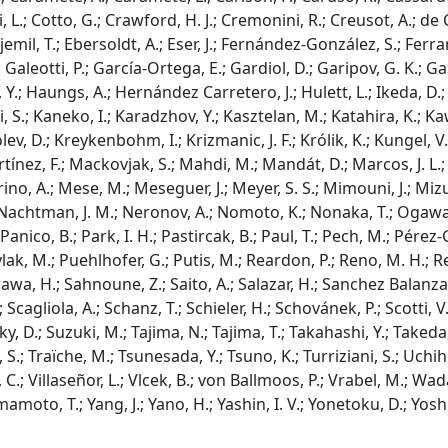
ti, L.; Cotto, G.; Crawford, H. J.; Cremonini, R.; Creusot, A.; de 
mil, T.; Ebersoldt, A.; Eser, J.; Fernández-González, S.; Ferrare
; Galeotti, P.; García-Ortega, E.; Gardiol, D.; Garipov, G. K.; G
.; Haungs, A.; Hernández Carretero, J.; Hulett, L.; Ikeda, D.; In
alli, S.; Kaneko, I.; Karadzhov, Y.; Kasztelan, M.; Katahira, K.; 
; Kolev, D.; Kreykenbohm, I.; Krizmanic, J. F.; Królik, K.; Kungel,
tínez, F.; Mackovjak, S.; Mahdi, M.; Mandát, D.; Marcos, J. L.;
no, A.; Mese, M.; Meseguer, J.; Meyer, S. S.; Mimouni, J.; Miz
Nachtman, J. M.; Neronov, A.; Nomoto, K.; Nonaka, T.; Ogawa, T.
Panico, B.; Park, I. H.; Pastircak, B.; Paul, T.; Pech, M.; Pérez-G
ybylak, M.; Puehlhofer, G.; Putis, M.; Reardon, P.; Reno, M. H
awa, H.; Sahnoune, Z.; Saito, A.; Salazar, H.; Sanchez Balanzar,
cagliola, A.; Schanz, T.; Schieler, H.; Schovánek, P.; Scotti, V.
ky, D.; Suzuki, M.; Tajima, N.; Tajima, T.; Takahashi, Y.; Takeda
S.; Traïche, M.; Tsunesada, Y.; Tsuno, K.; Turriziani, S.; Uchihor
, C.; Villaseñor, L.; Vlcek, B.; von Ballmoos, P.; Vrabel, M.; W
mamoto, T.; Yang, J.; Yano, H.; Yashin, I. V.; Yonetoku, D.; Yosh