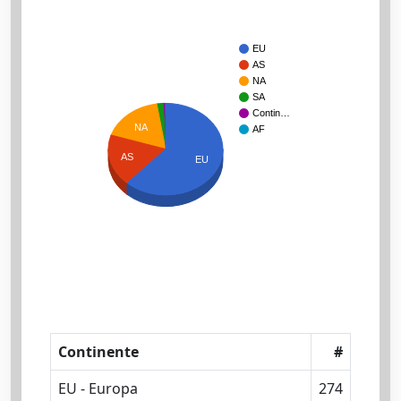
EU
AS
NA
SA
Contin…
NA
AF
AS
EU
Continente
#
EU - Europa
274