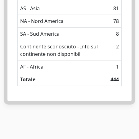
AS - Asia
81
NA - Nord America
78
SA - Sud America
8
Continente sconosciuto - Info sul
2
continente non disponibili
AF - Africa
1
Totale
444
Powered by
IRIS
-
about IRIS
-