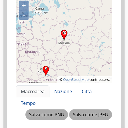
+
–
©
OpenStreetMap
contributors.
Macroarea
Nazione
Città
Tempo
Salva come PNG
Salva come JPEG