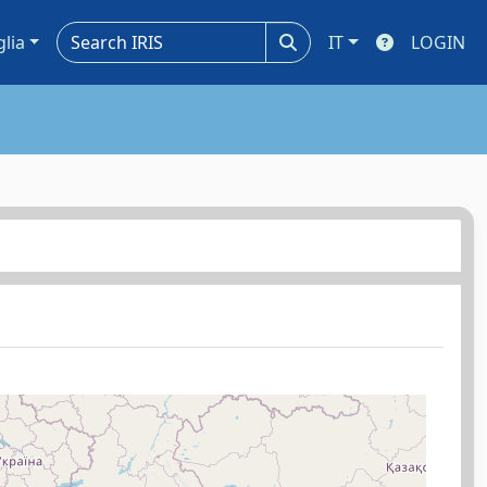
glia
IT
LOGIN