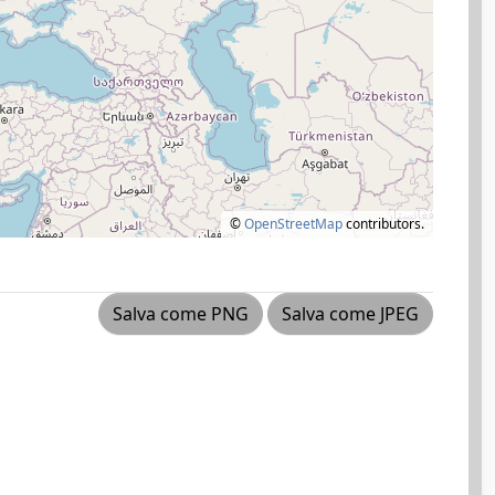
©
OpenStreetMap
contributors.
Salva come PNG
Salva come JPEG