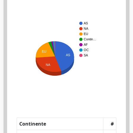
AS
NA
EU
Contin…
AF
OC
EU
AS
SA
NA
Continente
#