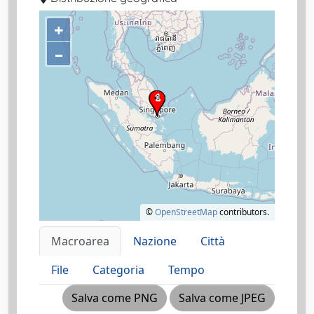
+
–
©
OpenStreetMap
contributors.
Macroarea
Nazione
Città
File
Categoria
Tempo
Salva come PNG
Salva come JPEG