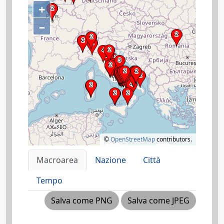
+
–
©
OpenStreetMap
contributors.
Macroarea
Nazione
Città
Tempo
Salva come PNG
Salva come JPEG