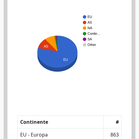
EU
AS
NA
Contin…
SA
Other
AS
EU
Continente
#
EU - Europa
863