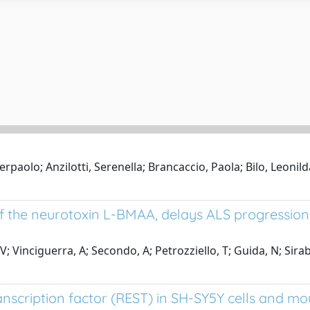
rpaolo; Anzilotti, Serenella; Brancaccio, Paola; Bilo, Leonil
 of the neurotoxin L-BMAA, delays ALS progressi
 V; Vinciguerra, A; Secondo, A; Petrozziello, T; Guida, N; Sir
anscription factor (REST) in SH-SY5Y cells and m