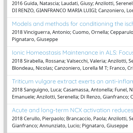
2016 Guida, Natascia; Laudati, Giusy; Anzilotti, Seren
DI RENZO, GIANFRANCO MARIA LUIGI; Canzoniero, Lorel
Models and methods for conditioning the isc
2018 Vinciguerra, Antonio; Cuomo, Ornella; Cepparulo, 
Pignataro, Giuseppe
Ionic Homeostasis Maintenance in ALS: Focu
2018 Sirabella, Rossana; Valsecchi, Valeria; Anzilotti,
Blondeau, Nicolas; Canzoniero, Lorella M T; Franco, C
Triticum vulgare extract exerts an anti-infla
2018 Sanguigno, Luca; Casamassa, Antonella; Funel, Nicc
Emanuele; Anzilotti, Serenella; Di Renzo, Gianfranco;
Acute and long-term NCX activation reduces b
2018 Cerullo, Pierpaolo; Brancaccio, Paola; Anzilotti, 
Gianfranco; Annunziato, Lucio; Pignataro, Giuseppe