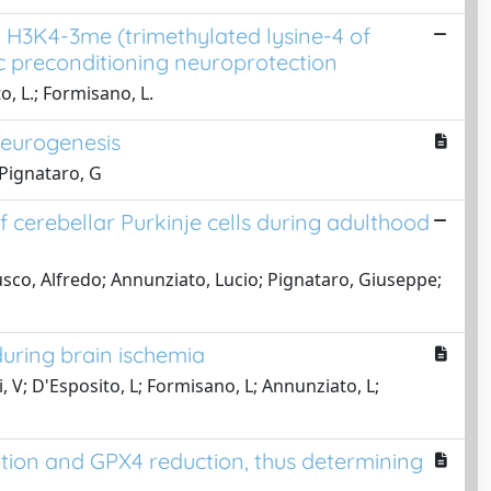
 H3K4-3me (trimethylated lysine-4 of
c preconditioning neuroprotection
o, L.; Formisano, L.
neurogenesis
 Pignataro, G
 cerebellar Purkinje cells during adulthood
Fusco, Alfredo; Annunziato, Lucio; Pignataro, Giuseppe;
uring brain ischemia
i, V; D'Esposito, L; Formisano, L; Annunziato, L;
tion and GPX4 reduction, thus determining