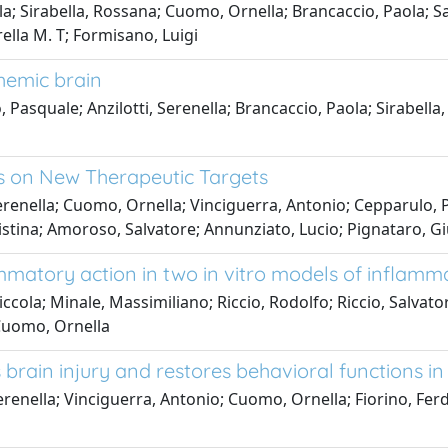
ella; Sirabella, Rossana; Cuomo, Ornella; Brancaccio, Paola;
la M. T; Formisano, Luigi
hemic brain
Pasquale; Anzilotti, Serenella; Brancaccio, Paola; Sirabella
s on New Therapeutic Targets
 Serenella; Cuomo, Ornella; Vinciguerra, Antonio; Cepparulo,
ristina; Amoroso, Salvatore; Annunziato, Lucio; Pignataro, 
mmatory action in two in vitro models of inflammat
ola; Minale, Massimiliano; Riccio, Rodolfo; Riccio, Salvator
 Cuomo, Ornella
rain injury and restores behavioral functions in
Serenella; Vinciguerra, Antonio; Cuomo, Ornella; Fiorino, Fer