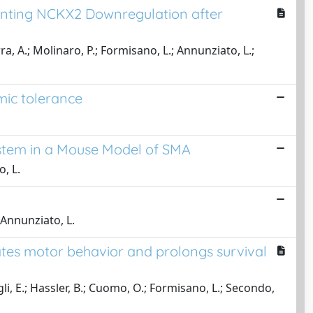
enting NCKX2 Downregulation after
rra, A.; Molinaro, P.; Formisano, L.; Annunziato, L.;
mic tolerance
nstem in a Mouse Model of SMA
o, L.
; Annunziato, L.
tes motor behavior and prolongs survival
agli, E.; Hassler, B.; Cuomo, O.; Formisano, L.; Secondo,