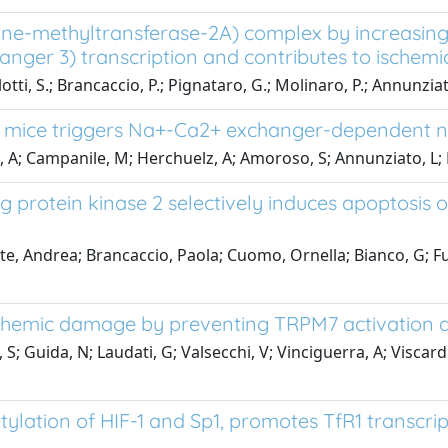
ne-methyltransferase-2A) complex by increasing
ger 3) transcription and contributes to ischemi
otti, S.; Brancaccio, P.; Pignataro, G.; Molinaro, P.; Annunziat
te mice triggers Na+-Ca2+ exchanger-dependent 
a, A; Campanile, M; Herchuelz, A; Amoroso, S; Annunziato, L;
protein kinase 2 selectively induces apoptosis of
onte, Andrea; Brancaccio, Paola; Cuomo, Ornella; Bianco, G; 
schemic damage by preventing TRPM7 activation d
, S; Guida, N; Laudati, G; Valsecchi, V; Vinciguerra, A; Viscard
ation of HIF-1 and Sp1, promotes TfR1 transcrip