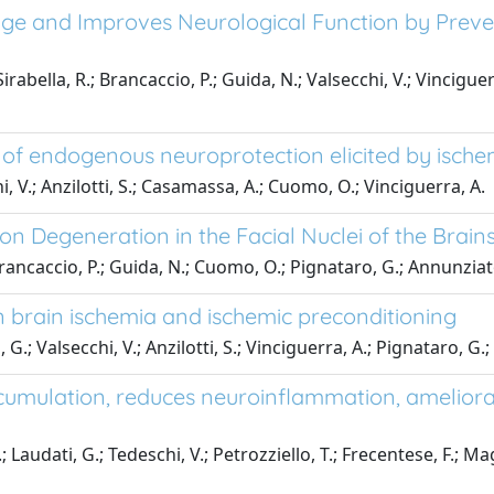
ge and Improves Neurological Function by Prev
Sirabella, R.; Brancaccio, P.; Guida, N.; Valsecchi, V.; Vincigue
of endogenous neuroprotection elicited by ische
i, V.; Anzilotti, S.; Casamassa, A.; Cuomo, O.; Vinciguerra, A.
n Degeneration in the Facial Nuclei of the Brai
; Brancaccio, P.; Guida, N.; Cuomo, O.; Pignataro, G.; Annunziat
 brain ischemia and ischemic preconditioning
.; Valsecchi, V.; Anzilotti, S.; Vinciguerra, A.; Pignataro, G.
umulation, reduces neuroinflammation, ameliora
.; Laudati, G.; Tedeschi, V.; Petrozziello, T.; Frecentese, F.; M