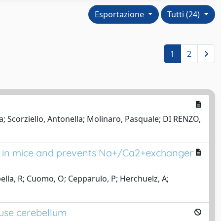
Esportazione
Tutti (24)
1
2
da; Scorziello, Antonella; Molinaro, Pasquale; DI RENZO,
on in mice and prevents Na+/Ca2+exchanger
abella, R; Cuomo, O; Cepparulo, P; Herchuelz, A;
ouse cerebellum