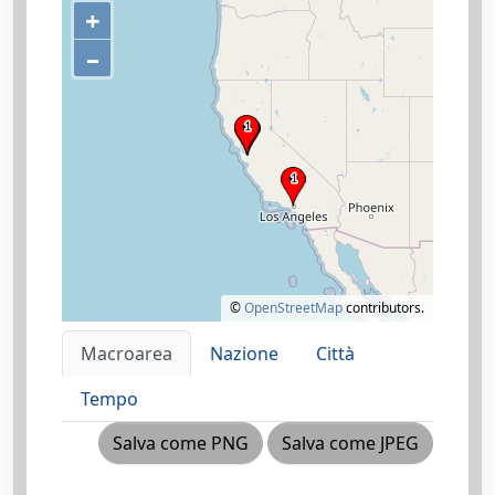
+
–
©
OpenStreetMap
contributors.
Macroarea
Nazione
Città
Tempo
Salva come PNG
Salva come JPEG