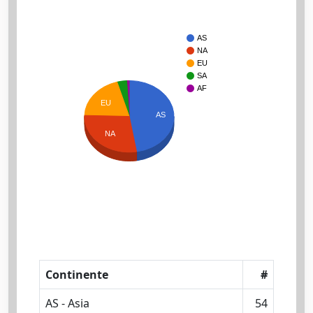
AS
NA
EU
SA
AF
EU
AS
NA
Continente
#
AS - Asia
54