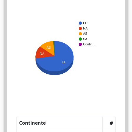
EU
NA
AS
SA
Contin…
AS
NA
EU
Continente
#