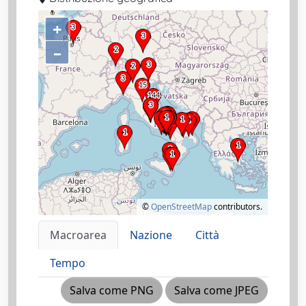
+
–
©
OpenStreetMap
contributors.
Macroarea
Nazione
Città
Tempo
Salva come PNG
Salva come JPEG