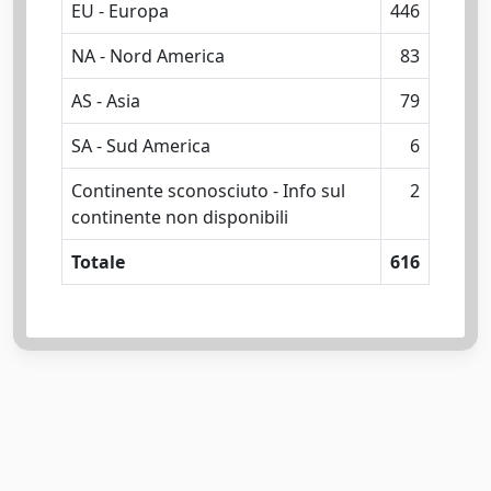
EU - Europa
446
NA - Nord America
83
AS - Asia
79
SA - Sud America
6
Continente sconosciuto - Info sul
2
continente non disponibili
Totale
616
Powered by
IRIS
-
about IRIS
-
Utilizzo dei cookie
-
Privacy
Copyright © 2026