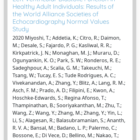
Healthy Adult Individuals: Results of
the World Alliance Societies of
Echocardiography Normal Values
Study
2020 Miyoshi, T.; Addetia, K.; Citro, R.; Daimon,
M.; Desale, S.; Fajardo, P. G.; Kasliwal, R. R.;
Kirkpatrick, J. N.; Monaghan, M. J.; Muraru, D.;
Ogunyankin, K. O.; Park, S. W.; Ronderos, R. E.;
Sadeghpour, A.; Scalia, G. M.; Takeuchi, M.;
Tsang, W.; Tucay, E. S.; Tude Rodrigues, A. C.;
Vivekanandan, A.; Zhang, Y.; Blitz, A.; Lang, R. M.;
Asch, F. M.; Prado, A. D.; Filipini, E.; Kwon, A.;
Hoschke-Edwards, S.; Regina Afonso, T.;
Thampinathan, B.; Sooriyakanthan, M.; Zhu, T.;
Wang, Z.; Wang, Y.; Zhang, M.; Zhang, Y.; Yin, L.;
Li, S.; Alagesan, R.; Balasubramanian, S.; Ananth,
R. V. A.; Bansal, M.; Badano, L. P.; Palermo, C.;
Bossone, E.; Di Vece, D.; Bellino, M.; Nakao, T.;