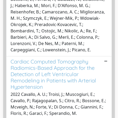
J.; Haberka, M.; Mori, F.; D'Alfonso, M. G.;
Reisenhofer, B.; Camarozano, A. C.; Miglioranza,
M. H.; Szymczyk, E.; Wejner-Mik, P.; Wdowiak-
Okrojek, K.; Preradovic-Kovacevic, T.;
Bombardini, T.; Ostojic, M.; Nikolic, A.; Re, F.;
Barbieri, A.; Di Salvo, G.; Merli, E.; Colonna, P.;
Lorenzoni, V.; De Nes, M.; Paterni, M.;
Carpeggiani, C.; Lowenstein, J.; Picano, E.
Cardiac Computed Tomography
Radiomics-Based Approach for the
Detection of Left Ventricular
Remodeling in Patients with Arterial
Hypertension
2022 Cavallo, A. U.; Troisi, J.; Muscogiuri, E.;
Cavallo, P.; Rajagopalan, S.; Citro, R.; Bossone, E.;
Mcveigh, N.; Forte, V.; Di Donna, C.; Giannini, F.;
Floris, R.; Garaci, F.; Sperandio, M.