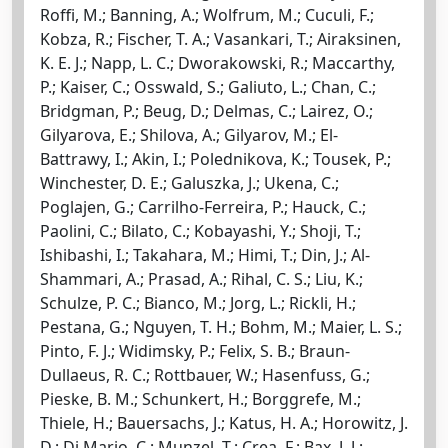
Roffi, M.; Banning, A.; Wolfrum, M.; Cuculi, F.;
Kobza, R.; Fischer, T. A.; Vasankari, T.; Airaksinen,
K. E. J.; Napp, L. C.; Dworakowski, R.; Maccarthy,
P.; Kaiser, C.; Osswald, S.; Galiuto, L.; Chan, C.;
Bridgman, P.; Beug, D.; Delmas, C.; Lairez, O.;
Gilyarova, E.; Shilova, A.; Gilyarov, M.; El-
Battrawy, I.; Akin, I.; Polednikova, K.; Tousek, P.;
Winchester, D. E.; Galuszka, J.; Ukena, C.;
Poglajen, G.; Carrilho-Ferreira, P.; Hauck, C.;
Paolini, C.; Bilato, C.; Kobayashi, Y.; Shoji, T.;
Ishibashi, I.; Takahara, M.; Himi, T.; Din, J.; Al-
Shammari, A.; Prasad, A.; Rihal, C. S.; Liu, K.;
Schulze, P. C.; Bianco, M.; Jorg, L.; Rickli, H.;
Pestana, G.; Nguyen, T. H.; Bohm, M.; Maier, L. S.;
Pinto, F. J.; Widimsky, P.; Felix, S. B.; Braun-
Dullaeus, R. C.; Rottbauer, W.; Hasenfuss, G.;
Pieske, B. M.; Schunkert, H.; Borggrefe, M.;
Thiele, H.; Bauersachs, J.; Katus, H. A.; Horowitz, J.
D.; Di Mario, C.; Munzel, T.; Crea, F.; Bax, J. J.;