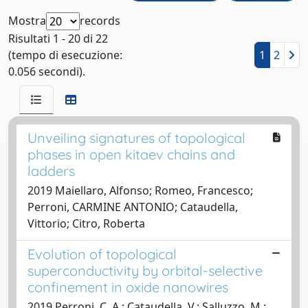
Mostra
records
Risultati 1 - 20 di 22
(tempo di esecuzione:
1
2
0.056 secondi).
Unveiling signatures of topological
phases in open kitaev chains and
ladders
2019 Maiellaro, Alfonso; Romeo, Francesco;
Perroni, CARMINE ANTONIO; Cataudella,
Vittorio; Citro, Roberta
Evolution of topological
superconductivity by orbital-selective
confinement in oxide nanowires
2019 Perroni, C. A.; Cataudella, V.; Salluzzo, M.;