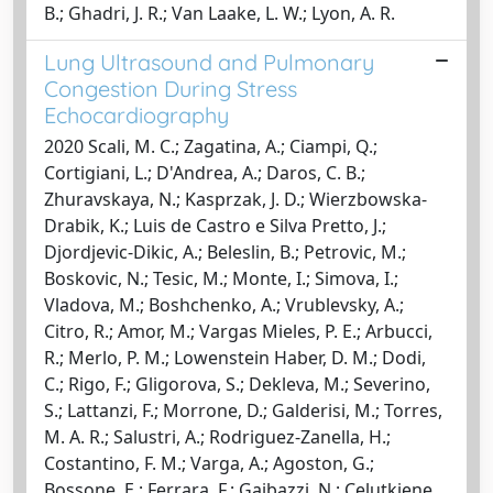
B.; Ghadri, J. R.; Van Laake, L. W.; Lyon, A. R.
Lung Ultrasound and Pulmonary
Congestion During Stress
Echocardiography
2020 Scali, M. C.; Zagatina, A.; Ciampi, Q.;
Cortigiani, L.; D'Andrea, A.; Daros, C. B.;
Zhuravskaya, N.; Kasprzak, J. D.; Wierzbowska-
Drabik, K.; Luis de Castro e Silva Pretto, J.;
Djordjevic-Dikic, A.; Beleslin, B.; Petrovic, M.;
Boskovic, N.; Tesic, M.; Monte, I.; Simova, I.;
Vladova, M.; Boshchenko, A.; Vrublevsky, A.;
Citro, R.; Amor, M.; Vargas Mieles, P. E.; Arbucci,
R.; Merlo, P. M.; Lowenstein Haber, D. M.; Dodi,
C.; Rigo, F.; Gligorova, S.; Dekleva, M.; Severino,
S.; Lattanzi, F.; Morrone, D.; Galderisi, M.; Torres,
M. A. R.; Salustri, A.; Rodriguez-Zanella, H.;
Costantino, F. M.; Varga, A.; Agoston, G.;
Bossone, E.; Ferrara, F.; Gaibazzi, N.; Celutkiene,