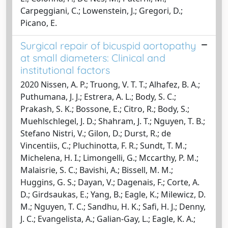
Carpeggiani, C.; Lowenstein, J.; Gregori, D.;
Picano, E.
Surgical repair of bicuspid aortopathy
at small diameters: Clinical and
institutional factors
2020 Nissen, A. P.; Truong, V. T. T.; Alhafez, B. A.;
Puthumana, J. J.; Estrera, A. L.; Body, S. C.;
Prakash, S. K.; Bossone, E.; Citro, R.; Body, S.;
Muehlschlegel, J. D.; Shahram, J. T.; Nguyen, T. B.;
Stefano Nistri, V.; Gilon, D.; Durst, R.; de
Vincentiis, C.; Pluchinotta, F. R.; Sundt, T. M.;
Michelena, H. I.; Limongelli, G.; Mccarthy, P. M.;
Malaisrie, S. C.; Bavishi, A.; Bissell, M. M.;
Huggins, G. S.; Dayan, V.; Dagenais, F.; Corte, A.
D.; Girdsaukas, E.; Yang, B.; Eagle, K.; Milewicz, D.
M.; Nguyen, T. C.; Sandhu, H. K.; Safi, H. J.; Denny,
J. C.; Evangelista, A.; Galian-Gay, L.; Eagle, K. A.;