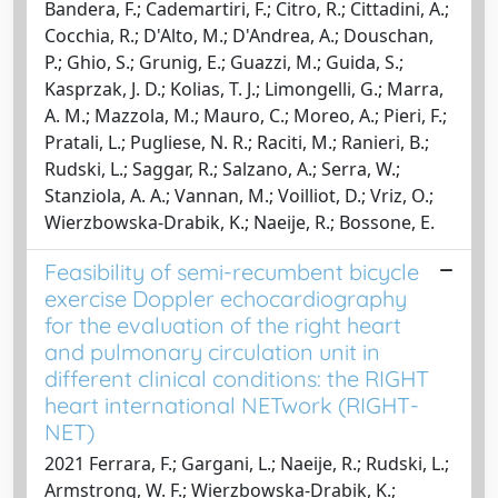
Bandera, F.; Cademartiri, F.; Citro, R.; Cittadini, A.;
Cocchia, R.; D'Alto, M.; D'Andrea, A.; Douschan,
P.; Ghio, S.; Grunig, E.; Guazzi, M.; Guida, S.;
Kasprzak, J. D.; Kolias, T. J.; Limongelli, G.; Marra,
A. M.; Mazzola, M.; Mauro, C.; Moreo, A.; Pieri, F.;
Pratali, L.; Pugliese, N. R.; Raciti, M.; Ranieri, B.;
Rudski, L.; Saggar, R.; Salzano, A.; Serra, W.;
Stanziola, A. A.; Vannan, M.; Voilliot, D.; Vriz, O.;
Wierzbowska-Drabik, K.; Naeije, R.; Bossone, E.
Feasibility of semi-recumbent bicycle
exercise Doppler echocardiography
for the evaluation of the right heart
and pulmonary circulation unit in
different clinical conditions: the RIGHT
heart international NETwork (RIGHT-
NET)
2021 Ferrara, F.; Gargani, L.; Naeije, R.; Rudski, L.;
Armstrong, W. F.; Wierzbowska-Drabik, K.;