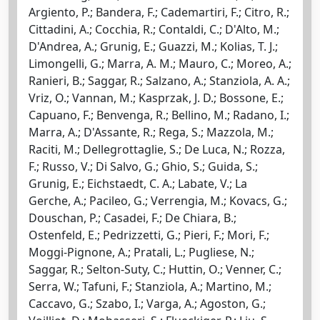
Argiento, P.; Bandera, F.; Cademartiri, F.; Citro, R.;
Cittadini, A.; Cocchia, R.; Contaldi, C.; D'Alto, M.;
D'Andrea, A.; Grunig, E.; Guazzi, M.; Kolias, T. J.;
Limongelli, G.; Marra, A. M.; Mauro, C.; Moreo, A.;
Ranieri, B.; Saggar, R.; Salzano, A.; Stanziola, A. A.;
Vriz, O.; Vannan, M.; Kasprzak, J. D.; Bossone, E.;
Capuano, F.; Benvenga, R.; Bellino, M.; Radano, I.;
Marra, A.; D'Assante, R.; Rega, S.; Mazzola, M.;
Raciti, M.; Dellegrottaglie, S.; De Luca, N.; Rozza,
F.; Russo, V.; Di Salvo, G.; Ghio, S.; Guida, S.;
Grunig, E.; Eichstaedt, C. A.; Labate, V.; La
Gerche, A.; Pacileo, G.; Verrengia, M.; Kovacs, G.;
Douschan, P.; Casadei, F.; De Chiara, B.;
Ostenfeld, E.; Pedrizzetti, G.; Pieri, F.; Mori, F.;
Moggi-Pignone, A.; Pratali, L.; Pugliese, N.;
Saggar, R.; Selton-Suty, C.; Huttin, O.; Venner, C.;
Serra, W.; Tafuni, F.; Stanziola, A.; Martino, M.;
Caccavo, G.; Szabo, I.; Varga, A.; Agoston, G.;