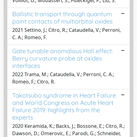
Voilliot, D.; Mobasseri, S.; Flueckiger, P.; Liu, S.
Ballistic transport through quantum
point contacts of multiorbital oxides
2021 Settino, J.; Citro, R.; Cataudella, V.; Perroni,
C. A.; Romeo, F.
Gate tunable anomalous Hall effect:
Berry curvature probe at oxides
interfaces
2022 Trama, M.; Cataudella, V.; Perroni, C. A.;
Romeo, F.; Citro, R.
Takotsubo syndrome in Heart Failure
and World Congress on Acute Heart
Failure 2019: highlights from the
experts
2020 Keramida, K.; Backs, J.; Bossone, E.; Citro, R.;
Dawson, D.; Omerovic, E.; Parodi, G.; Schneider,