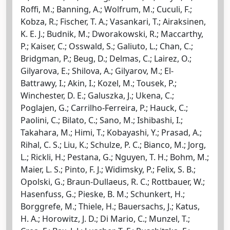
Roffi, M.; Banning, A.; Wolfrum, M.; Cuculi, F.;
Kobza, R.; Fischer, T. A.; Vasankari, T.; Airaksinen,
K. E. J.; Budnik, M.; Dworakowski, R.; Maccarthy,
P.; Kaiser, C.; Osswald, S.; Galiuto, L.; Chan, C.;
Bridgman, P.; Beug, D.; Delmas, C.; Lairez, O.;
Gilyarova, E.; Shilova, A.; Gilyarov, M.; El-
Battrawy, I.; Akin, I.; Kozel, M.; Tousek, P.;
Winchester, D. E.; Galuszka, J.; Ukena, C.;
Poglajen, G.; Carrilho-Ferreira, P.; Hauck, C.;
Paolini, C.; Bilato, C.; Sano, M.; Ishibashi, I.;
Takahara, M.; Himi, T.; Kobayashi, Y.; Prasad, A.;
Rihal, C. S.; Liu, K.; Schulze, P. C.; Bianco, M.; Jorg,
L.; Rickli, H.; Pestana, G.; Nguyen, T. H.; Bohm, M.;
Maier, L. S.; Pinto, F. J.; Widimsky, P.; Felix, S. B.;
Opolski, G.; Braun-Dullaeus, R. C.; Rottbauer, W.;
Hasenfuss, G.; Pieske, B. M.; Schunkert, H.;
Borggrefe, M.; Thiele, H.; Bauersachs, J.; Katus,
H. A.; Horowitz, J. D.; Di Mario, C.; Munzel, T.;