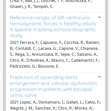
Crea, F.; Bax, J. J.; Luscher, T. F.; Ruschitzka, F.;
Ghadri, J. R.; Templin, C.
Reference ranges of left ventricular
hemodynamic forces in healthy adults:
A speckle-tracking echocardiographic
study
2021 Ferrara, F.; Capuano, F.; Cocchia, R.; Ranieri,
B.; Contaldi, C.; Lacava, G.; Capone, V.; Chianese,
S.; Rega, S.; Annunziata, R.; Sepe, C.; Salzano, A.;
Citro, R.; D'Andrea, A.; Mauro, C.; Cademartiri, F.;
Pedrizzetti, G.; Bossone, E.
Predictors of ascending aorta
enlargement and valvular dysfunction
progression in patients with bicuspid
aortic valve
2021 Lopez, A.; Dentamaro, I.; Galian, L.; Calvo, F.;
Alegret, J. M.; Sanchez, V.; Citro, R.; Moreo, A.;