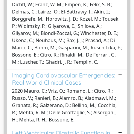
Dichtl, W.; Franz, W. M.; Empen, K.; Felix, S. B.;
Delmas, C.; Lairez, O.; El-Battrawy, I.; Akin, I.;
Borggrefe, M.; Horowitz, J. D.; Kozel, M.; Tousek,
P.; Widimsky, P.; Gilyarova, E.; Shilova, A.;
Gilyarov, M.; Biondi-Zoccai, G.; Winchester, D. E.;
Ukena, C.; Neuhaus, M.; Bax, J. J.; Prasad, A.; Di
Mario, C.; Bohm, M.; Gasparini, M.; Ruschitzka, F.;
Bossone, E.; Citro, R.; Rinaldi, M.; De Ferrari, G.
M.; Luscher, T.; Ghadri, J. R.; Templin, C.
Imaging Cardiovascular Emergencies:
Real World Clinical Cases
2020 Mauro, C.; Vriz, O.; Romano, L.; Citro, R.;
Russo, V.; Ranieri, B.; Alamro, B.; Aladmawi, M.;
Granata, R.; Galzerano, D.; Bellino, M.; Cocchia,
R.; Mehta, R. M.; Delle Grottaglie, S.; Alsergani,
H.; Mehta, R. H.; Bossone, E.
Left Ventricular Diastolic Function in