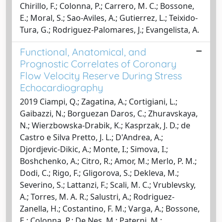
Chirillo, F.; Colonna, P.; Carrero, M. C.; Bossone,
E.; Moral, S.; Sao-Aviles, A.; Gutierrez, L.; Teixido-
Tura, G.; Rodriguez-Palomares, J.; Evangelista, A.
Functional, Anatomical, and
Prognostic Correlates of Coronary
Flow Velocity Reserve During Stress
Echocardiography
2019 Ciampi, Q.; Zagatina, A.; Cortigiani, L.;
Gaibazzi, N.; Borguezan Daros, C.; Zhuravskaya,
N.; Wierzbowska-Drabik, K.; Kasprzak, J. D.; de
Castro e Silva Pretto, J. L.; D'Andrea, A.;
Djordjevic-Dikic, A.; Monte, I.; Simova, I.;
Boshchenko, A.; Citro, R.; Amor, M.; Merlo, P. M.;
Dodi, C.; Rigo, F.; Gligorova, S.; Dekleva, M.;
Severino, S.; Lattanzi, F.; Scali, M. C.; Vrublevsky,
A.; Torres, M. A. R.; Salustri, A.; Rodriguez-
Zanella, H.; Costantino, F. M.; Varga, A.; Bossone,
E.; Colonna, P.; De Nes, M.; Paterni, M.;