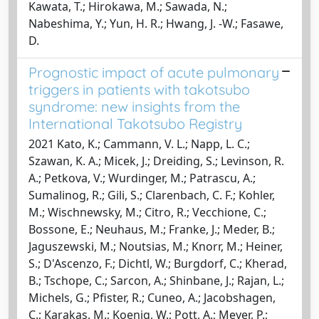
Kawata, T.; Hirokawa, M.; Sawada, N.;
Nabeshima, Y.; Yun, H. R.; Hwang, J. -W.; Fasawe,
D.
Prognostic impact of acute pulmonary
triggers in patients with takotsubo
syndrome: new insights from the
International Takotsubo Registry
2021 Kato, K.; Cammann, V. L.; Napp, L. C.;
Szawan, K. A.; Micek, J.; Dreiding, S.; Levinson, R.
A.; Petkova, V.; Wurdinger, M.; Patrascu, A.;
Sumalinog, R.; Gili, S.; Clarenbach, C. F.; Kohler,
M.; Wischnewsky, M.; Citro, R.; Vecchione, C.;
Bossone, E.; Neuhaus, M.; Franke, J.; Meder, B.;
Jaguszewski, M.; Noutsias, M.; Knorr, M.; Heiner,
S.; D'Ascenzo, F.; Dichtl, W.; Burgdorf, C.; Kherad,
B.; Tschope, C.; Sarcon, A.; Shinbane, J.; Rajan, L.;
Michels, G.; Pfister, R.; Cuneo, A.; Jacobshagen,
C.; Karakas, M.; Koenig, W.; Pott, A.; Meyer, P.;