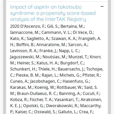
Impact of aspirin on takotsubo
syndrome: a propensity score-based
analysis of the InterTAK Registry
2020 D'Ascenzo, F.; Gili, S.; Bertaina, M.;
Iannaccone, M.; Cammann, V. L.; Di Vece, D.;
Kato, K.; Saglietto, A.; Szawan, K. A.; Frangieh, A.
H.; Boffini, B.; Annaratone, M.; Sarcon, A.;
Levinson, R. A.; Franke, J.; Napp, L. C.;
Jaguszewski, M.; Noutsias, M.; Munzel, T.; Knorr,
M.; Heiner, S.; Katus, H. A.; Burgdorf, C.;
Schunkert, H.; Thiele, H.; Bauersachs, J.; Tschope,
C.; Pieske, B. M.; Rajan, L.; Michels, G.; Pfister, R.;
Cuneo, A.; Jacobshagen, C.; Hasenfuss, G.;
Karakas, M.; Koenig, W.; Rottbauer, W.; Said, S.
M.; Braun-Dullaeus, R. C.; Banning, A.; Cuculi, F.;
Kobza, R.; Fischer, T. A.; Vasankari, T.; Airaksinen,
K. E. J.; Opolski, G.; Dworakowski, R.; Maccarthy,
P.; Kaiser, C.; Osswald, S.; Galiuto, L.; Crea, F.;