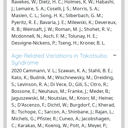
Ravekes, W.; Dietz, H. C.; Holmes, K. W.; Habashi,
J.; Lemaire, S. A.; Coselli, J. S.; Morris, S. A.;
Maslen, C. L.; Song, H. K.; Silberbach, G. M.;
Pyeritz, R. E.; Bavaria, J. E.; Milewski, K.; Devereux,
R. B.; Weinsaft, J. W.; Roman, M. J.; Shohet, R. V.;
Mcdonnell, N.; Asch, F. M.; Tolunay, H. E.;
Desvigne-Nickens, P.; Tseng, H.; Kroner, B. L.
Age-Related Variations in Takotsubo
Syndrome
2020 Cammann, V. L.; Szawan, K. A.; Stahli, B. E.;
Kato, K.; Budnik, M.; Wischnewsky, M.; Dreiding,
S.; Levinson, R. A.; Di Vece, D.; Gili, S.; Citro, R.;
Bossone, E.; Neuhaus, M.; Franke, J.; Meder, B.;
Jaguszewski, M.; Noutsias, M.; Knorr, M.; Heiner,
S.; D'Ascenzo, F.; Dichtl, W.; Burgdorf, C.; Kherad,
B.; Tschope, C.; Sarcon, A.; Shinbane, J.; Rajan, L.;
Michels, G.; Pfister, R.; Cuneo, A.; Jacobshagen,
C.; Karakas, M.; Koenig, W.; Pott, A.; Meyer, P.;