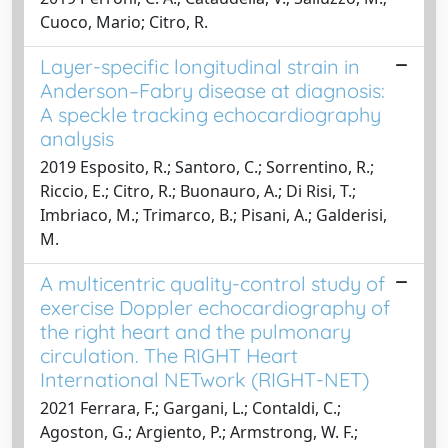
Cuoco, Mario; Citro, R.
Layer-specific longitudinal strain in
Anderson–Fabry disease at diagnosis:
A speckle tracking echocardiography
analysis
2019 Esposito, R.; Santoro, C.; Sorrentino, R.;
Riccio, E.; Citro, R.; Buonauro, A.; Di Risi, T.;
Imbriaco, M.; Trimarco, B.; Pisani, A.; Galderisi,
M.
A multicentric quality-control study of
exercise Doppler echocardiography of
the right heart and the pulmonary
circulation. The RIGHT Heart
International NETwork (RIGHT-NET)
2021 Ferrara, F.; Gargani, L.; Contaldi, C.;
Agoston, G.; Argiento, P.; Armstrong, W. F.;