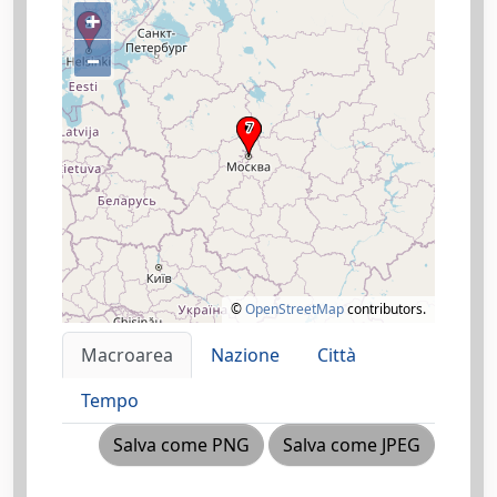
+
–
©
OpenStreetMap
contributors.
Macroarea
Nazione
Città
Tempo
Salva come PNG
Salva come JPEG