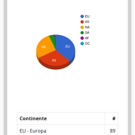
EU
AS
NA
SA
AF
OC
EU
NA
AS
Continente
#
EU - Europa
89