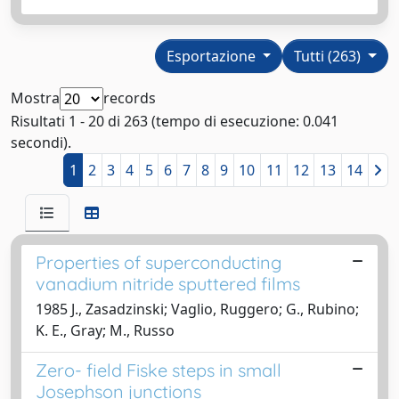
Esportazione
Tutti (263)
Mostra
records
Risultati 1 - 20 di 263 (tempo di esecuzione: 0.041
secondi).
1
2
3
4
5
6
7
8
9
10
11
12
13
14
Properties of superconducting
vanadium nitride sputtered films
1985 J., Zasadzinski; Vaglio, Ruggero; G., Rubino;
K. E., Gray; M., Russo
Zero- field Fiske steps in small
Josephson junctions