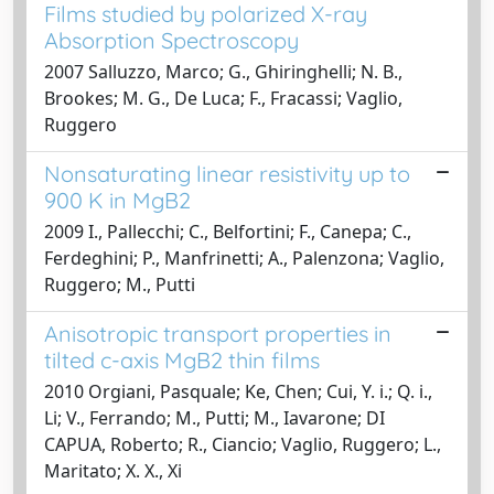
Films studied by polarized X-ray
Absorption Spectroscopy
2007 Salluzzo, Marco; G., Ghiringhelli; N. B.,
Brookes; M. G., De Luca; F., Fracassi; Vaglio,
Ruggero
Nonsaturating linear resistivity up to
900 K in MgB2
2009 I., Pallecchi; C., Belfortini; F., Canepa; C.,
Ferdeghini; P., Manfrinetti; A., Palenzona; Vaglio,
Ruggero; M., Putti
Anisotropic transport properties in
tilted c-axis MgB2 thin films
2010 Orgiani, Pasquale; Ke, Chen; Cui, Y. i.; Q. i.,
Li; V., Ferrando; M., Putti; M., Iavarone; DI
CAPUA, Roberto; R., Ciancio; Vaglio, Ruggero; L.,
Maritato; X. X., Xi