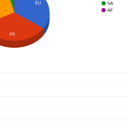
EU
SA
AF
AS