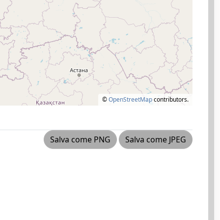
©
OpenStreetMap
contributors.
Salva come PNG
Salva come JPEG