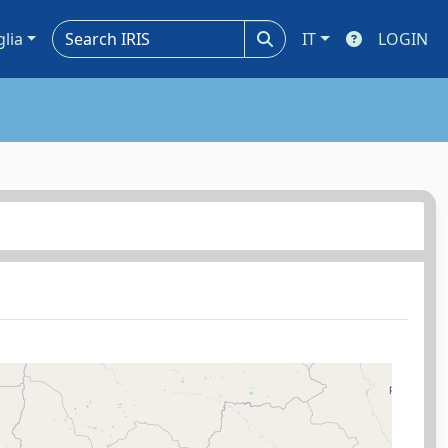
glia
IT
LOGIN