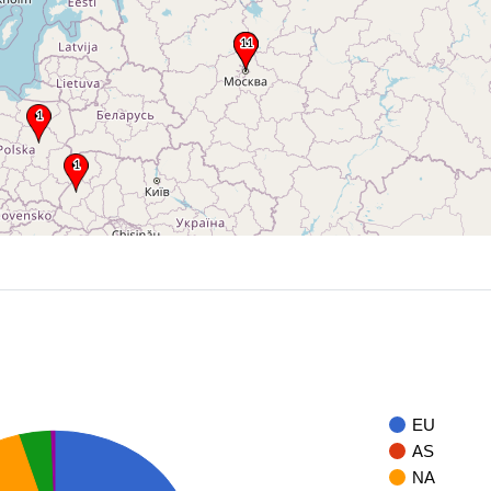
EU
AS
NA