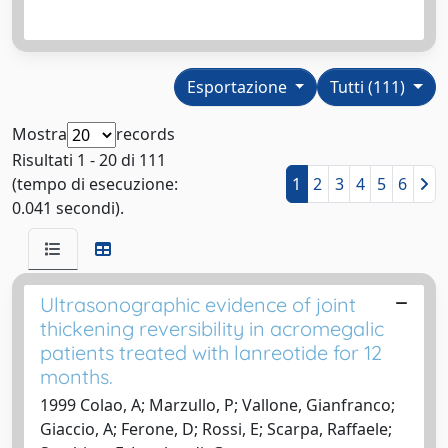
Esportazione
Tutti (111)
Mostra
records
Risultati 1 - 20 di 111
(tempo di esecuzione:
1
2
3
4
5
6
0.041 secondi).
Ultrasonographic evidence of joint
thickening reversibility in acromegalic
patients treated with lanreotide for 12
months.
1999 Colao, A; Marzullo, P; Vallone, Gianfranco;
Giaccio, A; Ferone, D; Rossi, E; Scarpa, Raffaele;