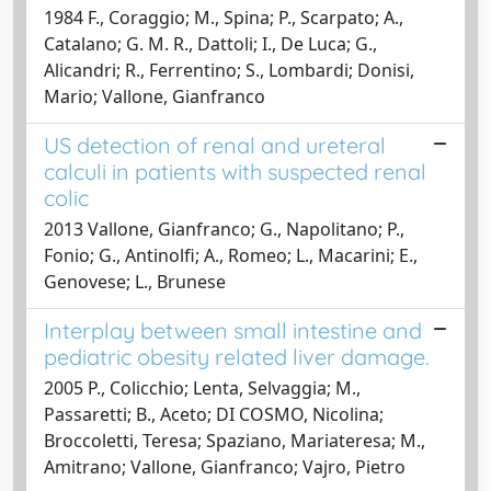
1984 F., Coraggio; M., Spina; P., Scarpato; A.,
Catalano; G. M. R., Dattoli; I., De Luca; G.,
Alicandri; R., Ferrentino; S., Lombardi; Donisi,
Mario; Vallone, Gianfranco
US detection of renal and ureteral
calculi in patients with suspected renal
colic
2013 Vallone, Gianfranco; G., Napolitano; P.,
Fonio; G., Antinolfi; A., Romeo; L., Macarini; E.,
Genovese; L., Brunese
Interplay between small intestine and
pediatric obesity related liver damage.
2005 P., Colicchio; Lenta, Selvaggia; M.,
Passaretti; B., Aceto; DI COSMO, Nicolina;
Broccoletti, Teresa; Spaziano, Mariateresa; M.,
Amitrano; Vallone, Gianfranco; Vajro, Pietro