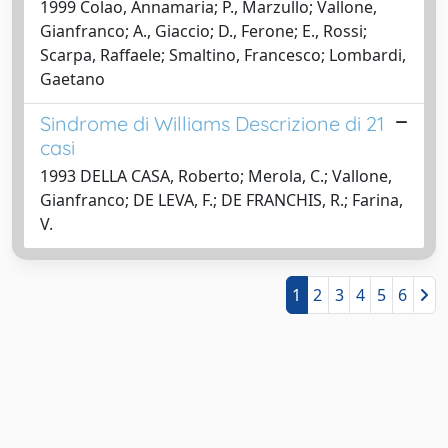
1999 Colao, Annamaria; P., Marzullo; Vallone,
Gianfranco; A., Giaccio; D., Ferone; E., Rossi;
Scarpa, Raffaele; Smaltino, Francesco; Lombardi,
Gaetano
Sindrome di Williams Descrizione di 21
casi
1993 DELLA CASA, Roberto; Merola, C.; Vallone,
Gianfranco; DE LEVA, F.; DE FRANCHIS, R.; Farina,
V.
1
2
3
4
5
6
Powered by
IRIS
-
about IRIS
-
Utilizzo dei cookie
-
Privacy
Copyright © 2026