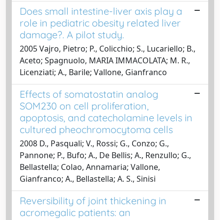
Does small intestine-liver axis play a
role in pediatric obesity related liver
damage?. A pilot study.
2005 Vajro, Pietro; P., Colicchio; S., Lucariello; B.,
Aceto; Spagnuolo, MARIA IMMACOLATA; M. R.,
Licenziati; A., Barile; Vallone, Gianfranco
Effects of somatostatin analog
SOM230 on cell proliferation,
apoptosis, and catecholamine levels in
cultured pheochromocytoma cells
2008 D., Pasquali; V., Rossi; G., Conzo; G.,
Pannone; P., Bufo; A., De Bellis; A., Renzullo; G.,
Bellastella; Colao, Annamaria; Vallone,
Gianfranco; A., Bellastella; A. S., Sinisi
Reversibility of joint thickening in
acromegalic patients: an