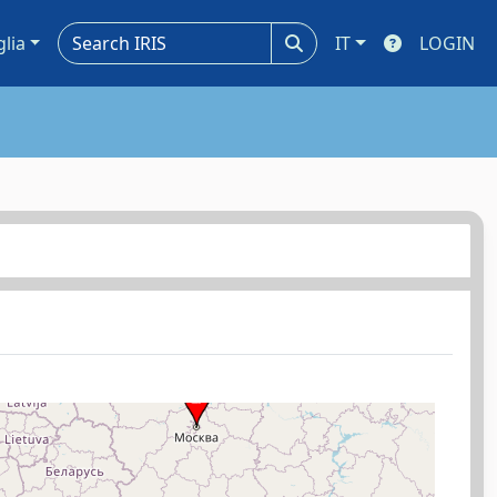
glia
IT
LOGIN