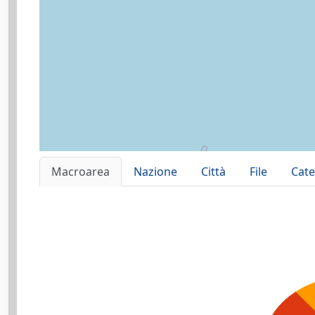
Macroarea
Nazione
Città
File
Cate