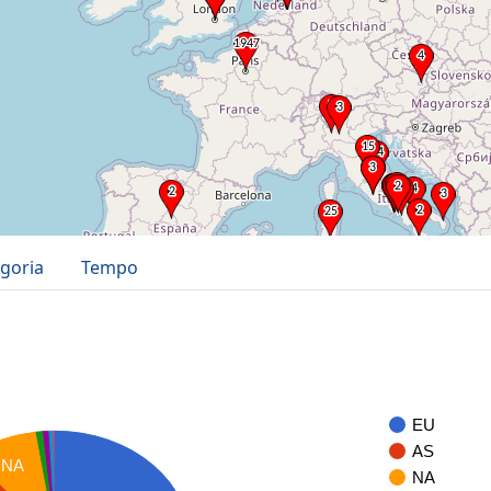
goria
Tempo
EU
AS
NA
NA