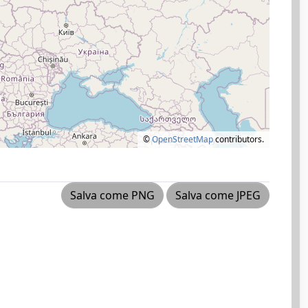
©
OpenStreetMap
contributors.
Salva come PNG
Salva come JPEG