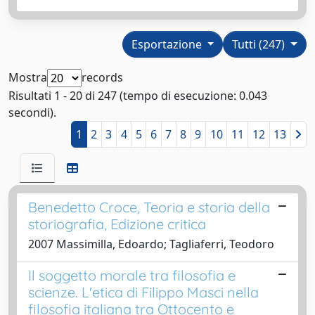
Esportazione
Tutti (247)
Mostra
records
Risultati 1 - 20 di 247 (tempo di esecuzione: 0.043
secondi).
1
2
3
4
5
6
7
8
9
10
11
12
13
Benedetto Croce, Teoria e storia della
storiografia, Edizione critica
2007 Massimilla, Edoardo; Tagliaferri, Teodoro
Il soggetto morale tra filosofia e
scienze. L'etica di Filippo Masci nella
filosofia italiana tra Ottocento e