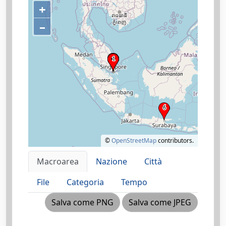
+
–
©
OpenStreetMap
contributors.
Macroarea
Nazione
Città
File
Categoria
Tempo
Salva come PNG
Salva come JPEG