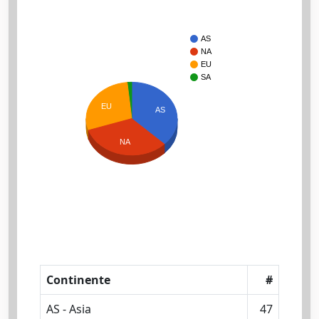
AS
NA
EU
SA
EU
AS
NA
Continente
#
AS - Asia
47