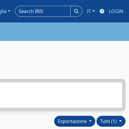
glia
IT
LOGIN
Esportazione
Tutti (1)