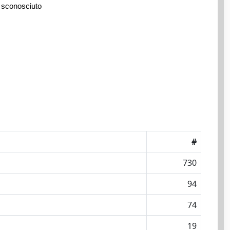
 sconosciuto
#
730
94
74
19