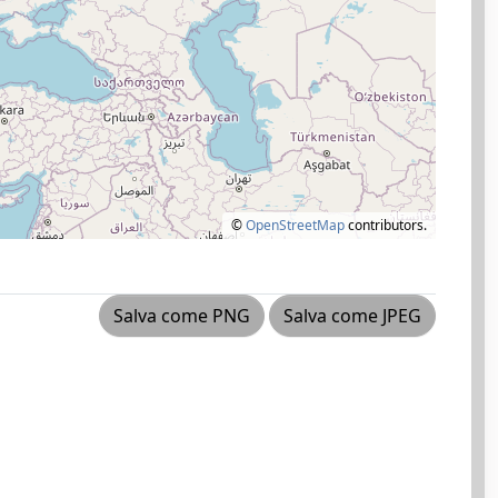
©
OpenStreetMap
contributors.
Salva come PNG
Salva come JPEG