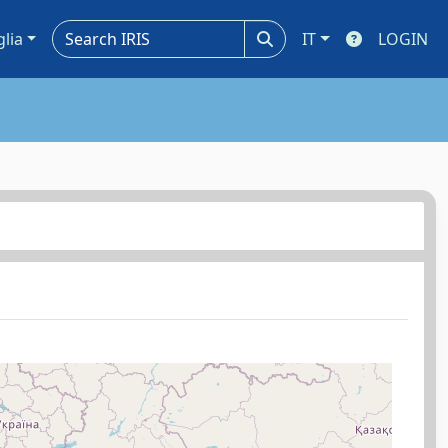
glia
IT
LOGIN