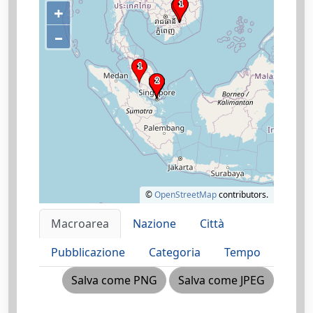
+
–
©
OpenStreetMap
contributors.
Macroarea
Nazione
Città
Pubblicazione
Categoria
Tempo
Salva come PNG
Salva come JPEG