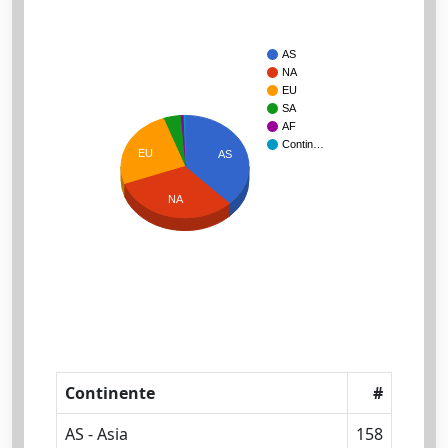
AS
NA
EU
SA
AF
Contin…
EU
AS
NA
Continente
#
AS - Asia
158