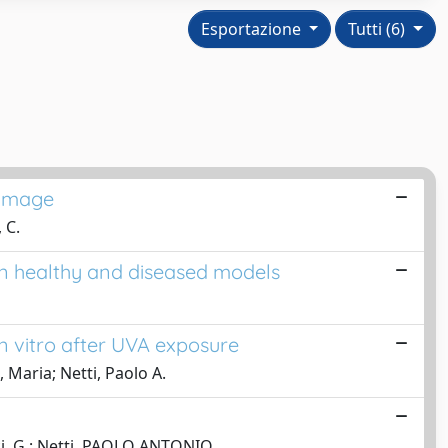
Esportazione
Tutti (6)
damage
 C.
 in healthy and diseased models
n vitro after UVA exposure
 Maria; Netti, Paolo A.
cci, G.; Netti, PAOLO ANTONIO