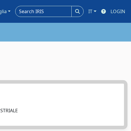
glia
IT
LOGIN
USTRIALE