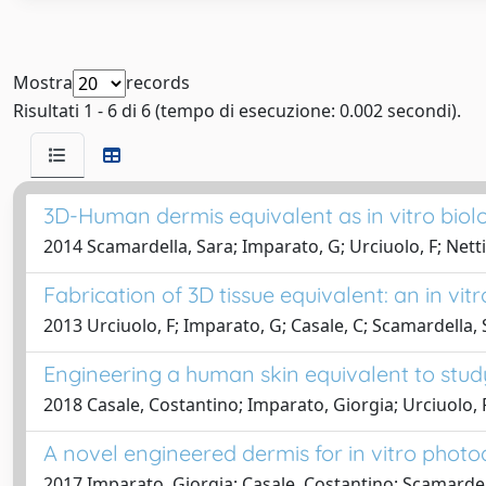
Mostra
records
Risultati 1 - 6 di 6 (tempo di esecuzione: 0.002 secondi).
3D-Human dermis equivalent as in vitro biol
2014 Scamardella, Sara; Imparato, G; Urciuolo, F; Nett
Fabrication of 3D tissue equivalent: an in v
2013 Urciuolo, F; Imparato, G; Casale, C; Scamardella
Engineering a human skin equivalent to stud
2018 Casale, Costantino; Imparato, Giorgia; Urciuolo, 
A novel engineered dermis for in vitro pho
2017 Imparato, Giorgia; Casale, Costantino; Scamardel