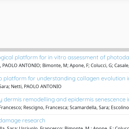
ogical platform for in vitro assessment of photo
i, PAOLO ANTONIO; Bimonte, M; Apone, F; Colucci, G; Casale,
itro platform for understanding collagen evolution
, Sara; Netti, PAOLO ANTONIO
y dermis remodelling and epidermis senescence i
Francesco; Rescigno, Francesca; Scamardella, Sara; Escolino,
todamage research
la, Sara; Urciuolo, Francesco; Bimonte, M.; Apone, F.; Colu