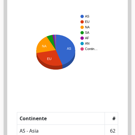
AS
EU
NA
SA
AF
AN
NA
AS
Contin…
EU
Continente
#
AS - Asia
62