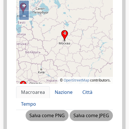
+
–
©
OpenStreetMap
contributors.
Macroarea
Nazione
Città
Tempo
Salva come PNG
Salva come JPEG