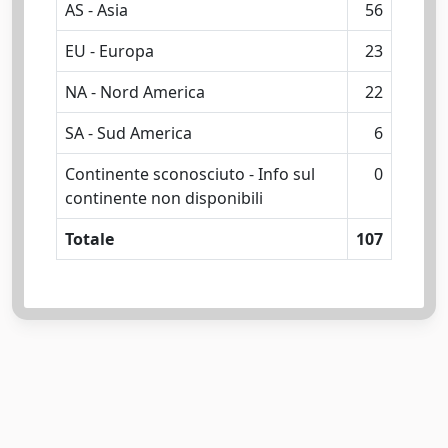
AS - Asia
56
EU - Europa
23
NA - Nord America
22
SA - Sud America
6
Continente sconosciuto - Info sul
0
continente non disponibili
Totale
107
Powered by
IRIS
-
about IRIS
-
Utilizzo dei cookie
-
Privacy
Copyright © 2026