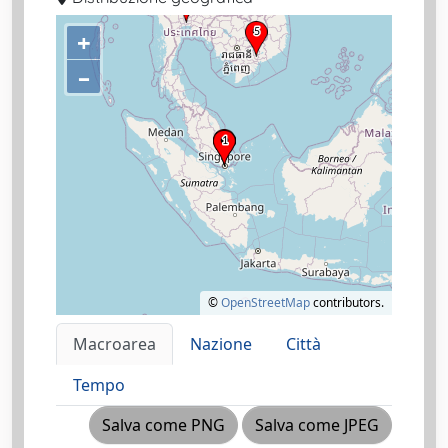
+
–
©
OpenStreetMap
contributors.
Macroarea
Nazione
Città
Tempo
Salva come PNG
Salva come JPEG