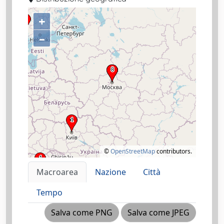
+
–
©
OpenStreetMap
contributors.
Macroarea
Nazione
Città
Tempo
Salva come PNG
Salva come JPEG