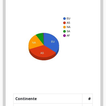
EU
AS
NA
SA
AF
EU
NA
AS
Continente
#