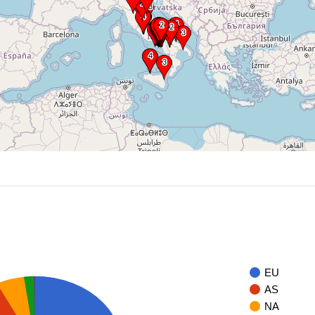
EU
AS
NA