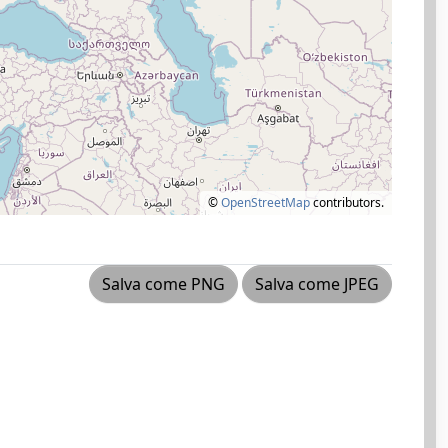
©
OpenStreetMap
contributors.
Salva come PNG
Salva come JPEG