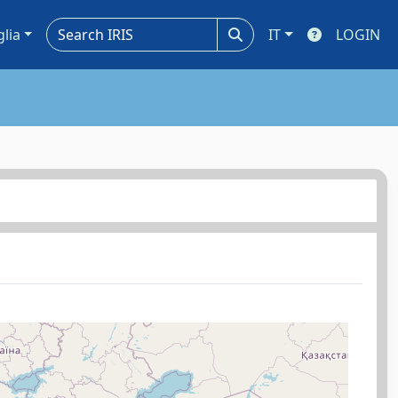
glia
IT
LOGIN