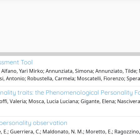
ssment Tool
fano, Yari Mirko; Annunziata, Simona; Annunziato, Tilde; M
osi, Antonio; Robustella, Carmela; Moscatelli, Fiorenzo; Sper
nality traits: the Phenomenological Personality F
fi, Valeria; Mosca, Lucia Luciana; Gigante, Elena; Nascivera
personality observation
te, E.; Guerriera, C.; Maldonato, N. M.; Moretto, E.; Ragozzino