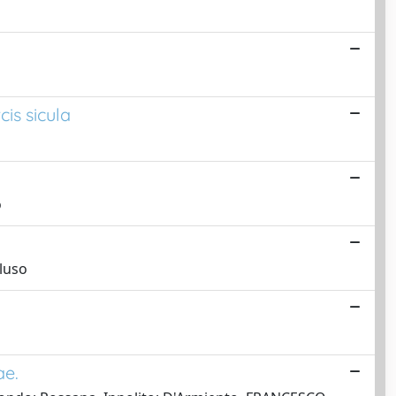
cis sicula
o
eluso
ae.