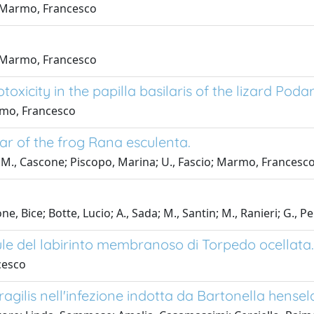
; Marmo, Francesco
; Marmo, Francesco
xicity in the papilla basilaris of the lizard Podar
armo, Francesco
ar of the frog Rana esculenta.
; M., Cascone; Piscopo, Marina; U., Fascio; Marmo, Francesc
e, Bice; Botte, Lucio; A., Sada; M., Santin; M., Ranieri; G., P
cule del labirinto membranoso di Torpedo ocellata.
cesco
fragilis nell'infezione indotta da Bartonella hensel