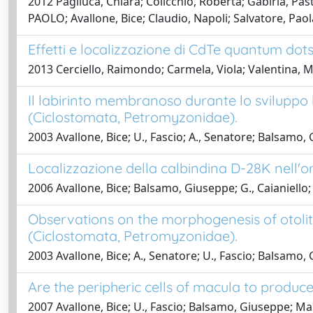
2012 Pagliuca, Chiara; Colicchio, Roberta; Gabiria, 
PAOLO; Avallone, Bice; Claudio, Napoli; Salvatore, Paol
Effetti e localizzazione di CdTe quantum dots
2013 Cerciello, Raimondo; Carmela, Viola; Valentina, M
Il labirinto membranoso durante lo sviluppo 
(Ciclostomata, Petromyzonidae).
2003 Avallone, Bice; U., Fascio; A., Senatore; Balsam
Localizzazione della calbindina D-28K nell'o
2006 Avallone, Bice; Balsamo, Giuseppe; G., Caianiello
Observations on the morphogenesis of otolit
(Ciclostomata, Petromyzonidae).
2003 Avallone, Bice; A., Senatore; U., Fascio; Balsam
Are the peripheric cells of macula to produce
2007 Avallone, Bice; U., Fascio; Balsamo, Giuseppe; 