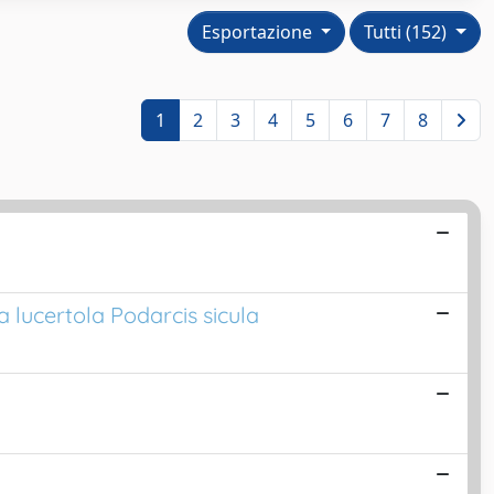
Esportazione
Tutti (152)
1
2
3
4
5
6
7
8
a lucertola Podarcis sicula