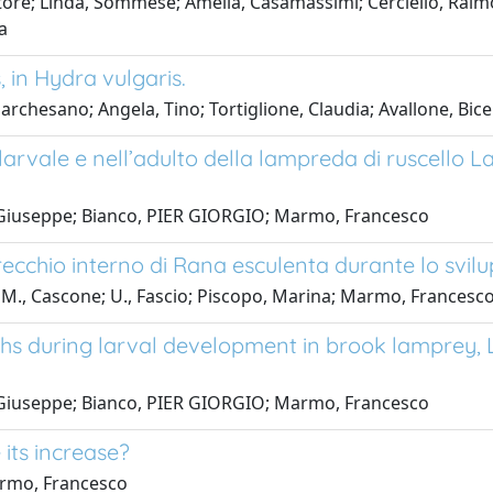
Pastore; Linda, Sommese; Amelia, Casamassimi; Cerciello, Ra
a
, in Hydra vulgaris.
archesano; Angela, Tino; Tortiglione, Claudia; Avallone, Bice
larvale e nell’adulto della lampreda di ruscello L
o, Giuseppe; Bianco, PIER GIORGIO; Marmo, Francesco
recchio interno di Rana esculenta durante lo svilu
; M., Cascone; U., Fascio; Piscopo, Marina; Marmo, Francesc
hs during larval development in brook lamprey, L
o, Giuseppe; Bianco, PIER GIORGIO; Marmo, Francesco
 its increase?
Marmo, Francesco