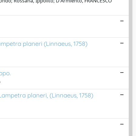
imondo; Rossana, Ippolito; D'Armiento, FRANCESCO
ampetra planeri (Linnaeus, 1758)
ppo.
o
ampetra planeri, (Linnaeus, 1758)