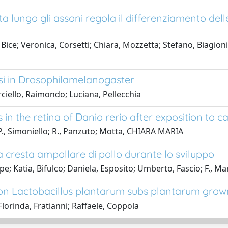
ata lungo gli assoni regola il differenziamento del
Bice; Veronica, Corsetti; Chiara, Mozzetta; Stefano, Biagioni
si in Drosophilamelanogaster
rciello, Raimondo; Luciana, Pellecchia
 in the retina of Danio rerio after exposition to 
 P., Simoniello; R., Panzuto; Motta, CHIARA MARIA
la cresta ampollare di pollo durante lo sviluppo
e; Katia, Bifulco; Daniela, Esposito; Umberto, Fascio; F., M
on Lactobacillus plantarum subs plantarum grown 
lorinda, Fratianni; Raffaele, Coppola