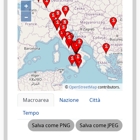
+
–
©
OpenStreetMap
contributors.
Macroarea
Nazione
Città
Tempo
Salva come PNG
Salva come JPEG