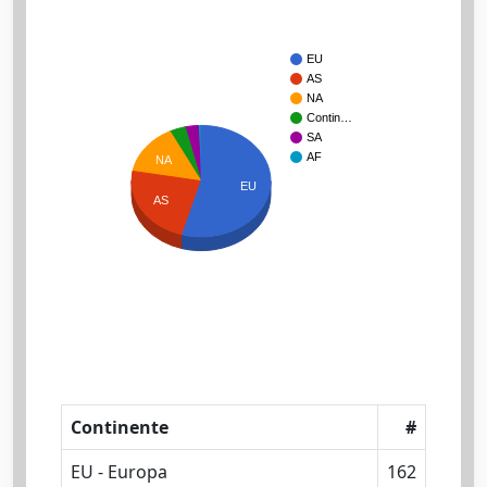
EU
AS
NA
Contin…
SA
AF
NA
EU
AS
Continente
#
EU - Europa
162