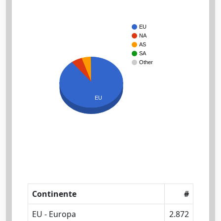
EU
NA
AS
SA
Other
EU
Continente
#
EU - Europa
2.872