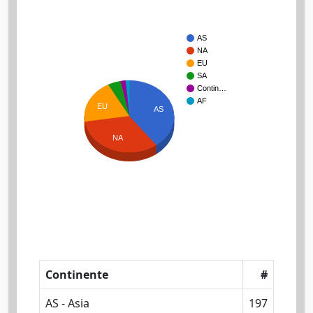
AS
NA
EU
SA
Contin…
AF
EU
AS
NA
Continente
#
AS - Asia
197