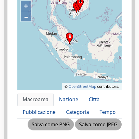
+
–
©
OpenStreetMap
contributors.
Macroarea
Nazione
Città
Pubblicazione
Categoria
Tempo
Salva come PNG
Salva come JPEG