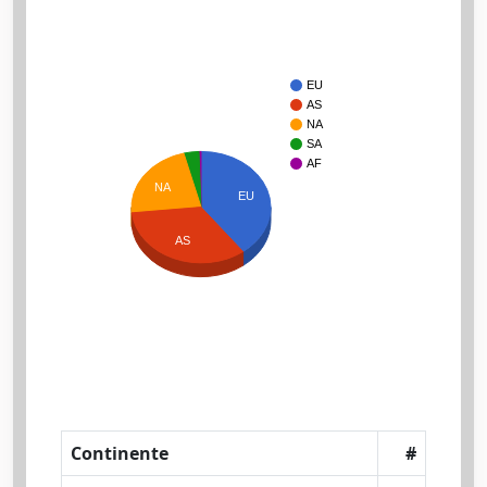
EU
AS
NA
SA
AF
NA
EU
AS
Continente
#