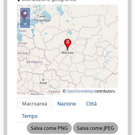
+
–
©
OpenStreetMap
contributors.
Macroarea
Nazione
Città
Tempo
Salva come PNG
Salva come JPEG