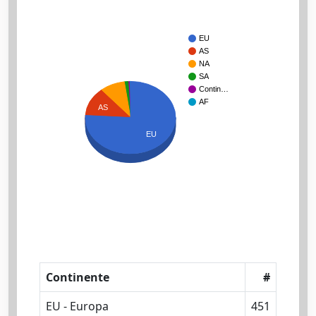
EU
AS
NA
SA
Contin…
AF
AS
EU
Continente
#
EU - Europa
451